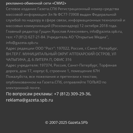
рекламно-обменной сети «СМИ2»
Сетевое издание Газета.СПб Регистрационный номер средства
массовой информации Эл № ФС77-73908 выдан Федеральной
службой по надзору в сфере связи, информационных технологий и
массовых коммуникаций (Роскомнадзор) 12 октября 2018 года.
Главный редактор Гущин Ярослав Алексеевич, info@gazeta.spb.ru,
тел: +7 (812) 627-21-84. Учредитель АО "Открытые Медиа",
info@gazeta.spb.ru
Адрес редакции ООО "Рост": 197022, Россия, г.Санкт-Петербург,
ВН.ТЕР.Г. МУНИЦИПАЛЬНЫЙ ОКРУГ АПТЕКАРСКИЙ ОСТРОВ, УЛ
ЧАПЫГИНА, Д. 6 ЛИТЕРА П, ОФИС 316
Адрес учредителя: 197374, Россия, Санкт-Петербург, Торфяная
дорога, дом 17, корпус 6, строение 1, помещение 67Н
Пожалуйста, все пожелания и претензии к текстам,
опубликованном на Газета.СПб, отправляйте ТОЛЬКО по
электронной почте.
По вопросам рекламы: +7 (812) 309-29-36,
reklama@gazeta.spb.ru
© 2007-2025 Gazeta.SPb