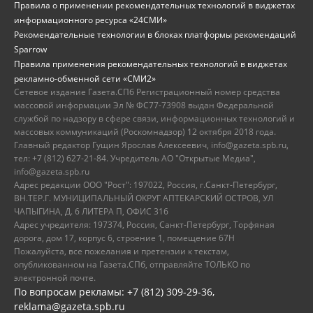
Правила о применении рекомендательных технологий в виджетах
информационного ресурса «24СМИ»
Рекомендательные технологии в блоках платформы рекомендаций
Sparrow
Правила применения рекомендательных технологий в виджетах
рекламно-обменной сети «СМИ2»
Сетевое издание Газета.СПб Регистрационный номер средства
массовой информации Эл № ФС77-73908 выдан Федеральной
службой по надзору в сфере связи, информационных технологий и
массовых коммуникаций (Роскомнадзор) 12 октября 2018 года.
Главный редактор Гущин Ярослав Алексеевич, info@gazeta.spb.ru,
тел: +7 (812) 627-21-84. Учредитель АО "Открытые Медиа",
info@gazeta.spb.ru
Адрес редакции ООО "Рост": 197022, Россия, г.Санкт-Петербург,
ВН.ТЕР.Г. МУНИЦИПАЛЬНЫЙ ОКРУГ АПТЕКАРСКИЙ ОСТРОВ, УЛ
ЧАПЫГИНА, Д. 6 ЛИТЕРА П, ОФИС 316
Адрес учредителя: 197374, Россия, Санкт-Петербург, Торфяная
дорога, дом 17, корпус 6, строение 1, помещение 67Н
Пожалуйста, все пожелания и претензии к текстам,
опубликованном на Газета.СПб, отправляйте ТОЛЬКО по
электронной почте.
По вопросам рекламы: +7 (812) 309-29-36,
reklama@gazeta.spb.ru