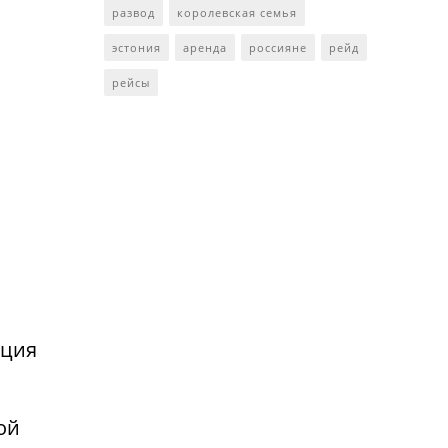
развод
королевская семья
эстония
аренда
россияне
рейд
рейсы
нция
ой