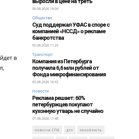
выросли в цене на треть
06.08.2026 18:04
Общество
Суд поддержал УФАС в споре с
компанией «НССД» о рекламе
банкротства
05.08.2026 11:25
Транспорт
йдет в
Компания из Петербурга
л,
получила 6,6 млн рублей от
Фонда микрофинансирования
05.08.2026 16:42
Новости
Реклама решает: 60%
петербуржцев покупают
кухонную утварь не случайно
07.08.2026 11:48
новости СПб
дтп
ленобласть