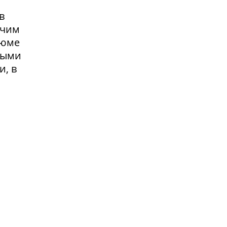
в
очим
зюме
выми
и, в