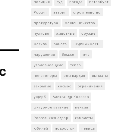
полиция
суд
погода
петербург
Россия
авария
строительство
прокуратура
мошенничество
пулково
животные
оружие
москва
работа
недвижимость
нарушения
бюджет
мчс
уголовное дело
тепло
с
пенсионеры
росгвардия
выплаты
закрытие
космос
ограничения
ущерб
Александр Колесов
фигурное катание
пенсия
Россельхознадзор
самолеты
юбилей
подростки
певица