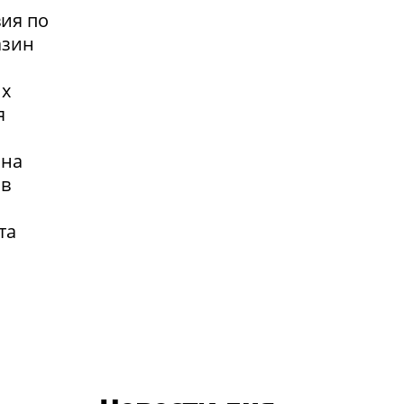
вия по
азин
их
я
 на
 в
та