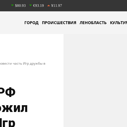
$80.93
€93.19
¥11.97
ГОРОД
ПРОИСШЕСТВИЯ
ЛЕНОБЛАСТЬ
КУЛЬТУ
вести часть Игр дружбы в
 РФ
ожил
Игр