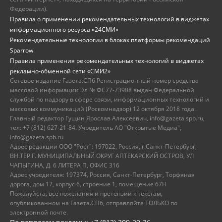
Федерации).
Правила о применении рекомендательных технологий в виджетах
информационного ресурса «24СМИ»
Рекомендательные технологии в блоках платформы рекомендаций
Sparrow
Правила применения рекомендательных технологий в виджетах
рекламно-обменной сети «СМИ2»
Сетевое издание Газета.СПб Регистрационный номер средства
массовой информации Эл № ФС77-73908 выдан Федеральной
службой по надзору в сфере связи, информационных технологий и
массовых коммуникаций (Роскомнадзор) 12 октября 2018 года.
Главный редактор Гущин Ярослав Алексеевич, info@gazeta.spb.ru,
тел: +7 (812) 627-21-84. Учредитель АО "Открытые Медиа",
info@gazeta.spb.ru
Адрес редакции ООО "Рост": 197022, Россия, г.Санкт-Петербург,
ВН.ТЕР.Г. МУНИЦИПАЛЬНЫЙ ОКРУГ АПТЕКАРСКИЙ ОСТРОВ, УЛ
ЧАПЫГИНА, Д. 6 ЛИТЕРА П, ОФИС 316
Адрес учредителя: 197374, Россия, Санкт-Петербург, Торфяная
дорога, дом 17, корпус 6, строение 1, помещение 67Н
Пожалуйста, все пожелания и претензии к текстам,
опубликованном на Газета.СПб, отправляйте ТОЛЬКО по
электронной почте.