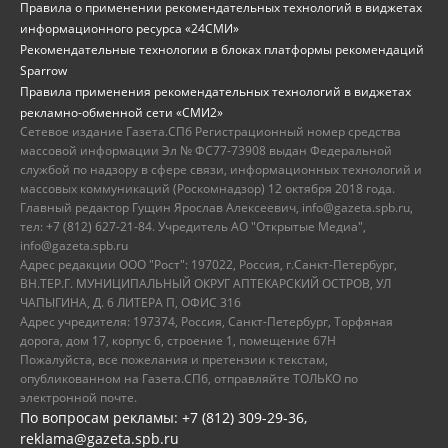
Правила о применении рекомендательных технологий в виджетах
информационного ресурса «24СМИ»
Рекомендательные технологии в блоках платформы рекомендаций
Sparrow
Правила применения рекомендательных технологий в виджетах
рекламно-обменной сети «СМИ2»
Сетевое издание Газета.СПб Регистрационный номер средства
массовой информации Эл № ФС77-73908 выдан Федеральной
службой по надзору в сфере связи, информационных технологий и
массовых коммуникаций (Роскомнадзор) 12 октября 2018 года.
Главный редактор Гущин Ярослав Алексеевич, info@gazeta.spb.ru,
тел: +7 (812) 627-21-84. Учредитель АО "Открытые Медиа",
info@gazeta.spb.ru
Адрес редакции ООО "Рост": 197022, Россия, г.Санкт-Петербург,
ВН.ТЕР.Г. МУНИЦИПАЛЬНЫЙ ОКРУГ АПТЕКАРСКИЙ ОСТРОВ, УЛ
ЧАПЫГИНА, Д. 6 ЛИТЕРА П, ОФИС 316
Адрес учредителя: 197374, Россия, Санкт-Петербург, Торфяная
дорога, дом 17, корпус 6, строение 1, помещение 67Н
Пожалуйста, все пожелания и претензии к текстам,
опубликованном на Газета.СПб, отправляйте ТОЛЬКО по
электронной почте.
По вопросам рекламы: +7 (812) 309-29-36,
reklama@gazeta.spb.ru