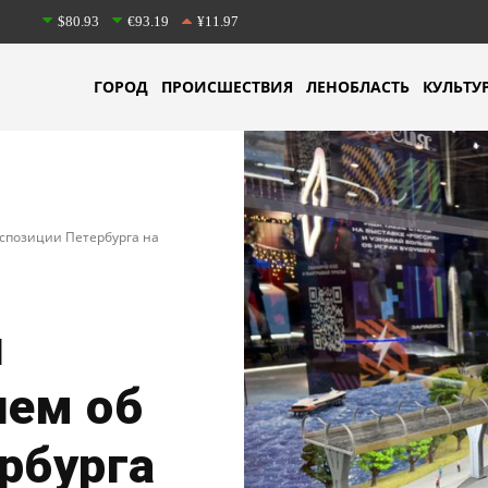
$80.93
€93.19
¥11.97
ГОРОД
ПРОИСШЕСТВИЯ
ЛЕНОБЛАСТЬ
КУЛЬТУ
спозиции Петербурга на
й
ием об
рбурга