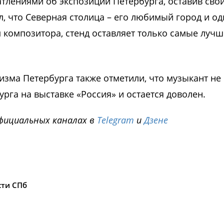
тлениями об экспозиции Петербурга, оставив сво
л, что Северная столица – его любимый город и од
м композитора, стенд оставляет только самые луч
изма Петербурга также отметили, что музыкант не
рга на выставке «Россия» и остается доволен.
фициальных каналах в
Telegram
и
Дзене
i
сти СПб