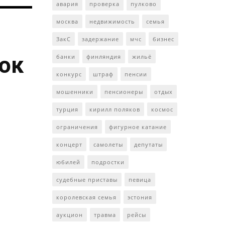
авария
проверка
пулково
москва
недвижимость
семья
ЗакС
задержание
мчс
бизнес
ток
банки
финляндия
жильё
конкурс
штраф
пенсии
мошенники
пенсионеры
отдых
турция
кирилл поляков
космос
ограничения
фигурное катание
концерт
самолеты
депутаты
юбилей
подростки
судебные приставы
певица
королевская семья
эстония
аукцион
травма
рейсы