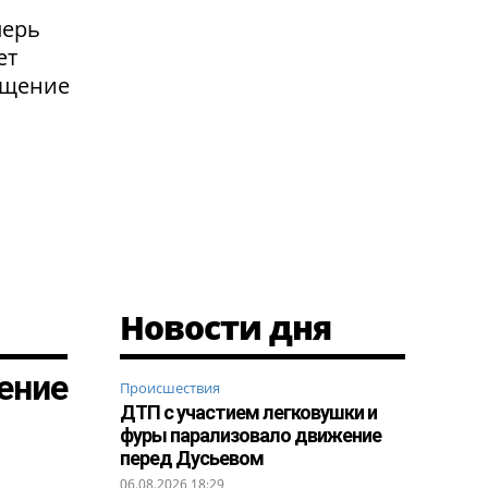
перь
ет
ащение
Новости дня
ение
Происшествия
ДТП с участием легковушки и
фуры парализовало движение
перед Дусьевом
06.08.2026 18:29