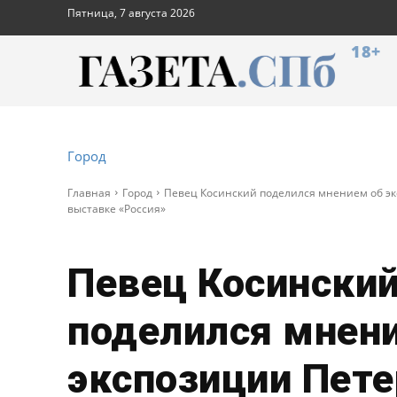
Пятница, 7 августа 2026
18+
Город
Главная
Город
Певец Косинский поделился мнением об эк
выставке «Россия»
Певец Косински
поделился мнен
экспозиции Пете