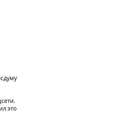
осдуму
сети.
ил это