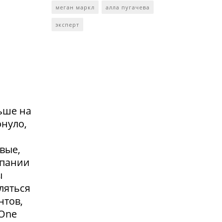
меган маркл
алла пугачева
эксперт
ьше на
онуло,
вые,
мпании
ы
ляться
нтов,
 One