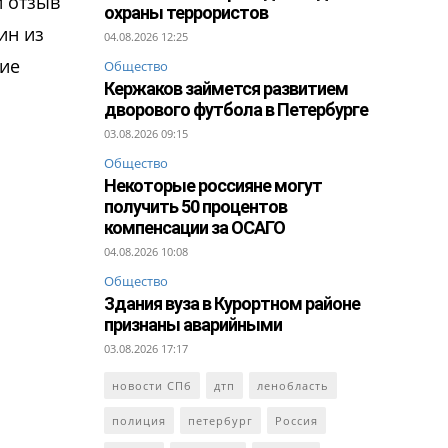
й отзыв
охраны террористов
ин из
04.08.2026 12:25
шие
Общество
Кержаков займется развитием
дворового футбола в Петербурге
03.08.2026 09:15
Общество
Некоторые россияне могут
получить 50 процентов
компенсации за ОСАГО
04.08.2026 10:08
Общество
Здания вуза в Курортном районе
признаны аварийными
03.08.2026 17:17
новости СПб
дтп
ленобласть
полиция
петербург
Россия