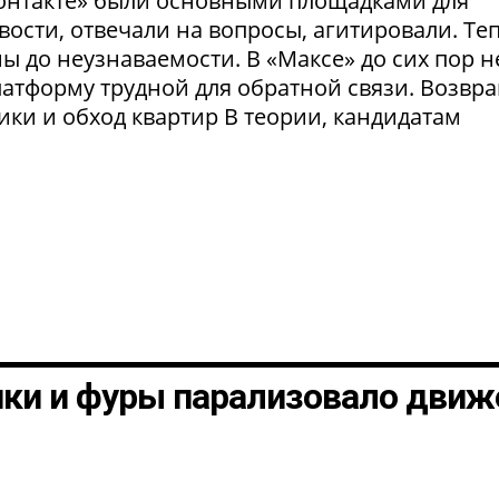
Контакте» были основными площадками для
ости, отвечали на вопросы, агитировали. Те
 до неузнаваемости. В «Максе» до сих пор н
латформу трудной для обратной связи. Возвр
рики и обход квартир В теории, кандидатам
шки и фуры парализовало движ