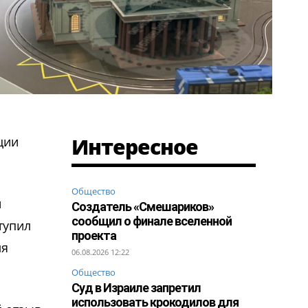
Интересное
ции
Общество
и
Создатель «Смешариков»
сообщил о финале вселенной
тупил
проекта
ля
06.08.2026 12:22
Общество
Суд в Израиле запретил
использовать крокодилов для