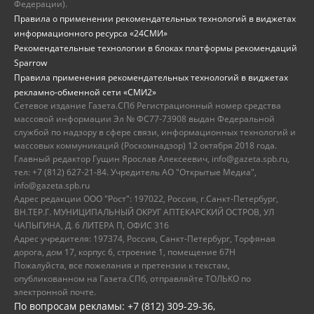
Федерации).
Правила о применении рекомендательных технологий в виджетах
информационного ресурса «24СМИ»
Рекомендательные технологии в блоках платформы рекомендаций
Sparrow
Правила применения рекомендательных технологий в виджетах
рекламно-обменной сети «СМИ2»
Сетевое издание Газета.СПб Регистрационный номер средства
массовой информации Эл № ФС77-73908 выдан Федеральной
службой по надзору в сфере связи, информационных технологий и
массовых коммуникаций (Роскомнадзор) 12 октября 2018 года.
Главный редактор Гущин Ярослав Алексеевич, info@gazeta.spb.ru,
тел: +7 (812) 627-21-84. Учредитель АО "Открытые Медиа",
info@gazeta.spb.ru
Адрес редакции ООО "Рост": 197022, Россия, г.Санкт-Петербург,
ВН.ТЕР.Г. МУНИЦИПАЛЬНЫЙ ОКРУГ АПТЕКАРСКИЙ ОСТРОВ, УЛ
ЧАПЫГИНА, Д. 6 ЛИТЕРА П, ОФИС 316
Адрес учредителя: 197374, Россия, Санкт-Петербург, Торфяная
дорога, дом 17, корпус 6, строение 1, помещение 67Н
Пожалуйста, все пожелания и претензии к текстам,
опубликованном на Газета.СПб, отправляйте ТОЛЬКО по
электронной почте.
По вопросам рекламы: +7 (812) 309-29-36,