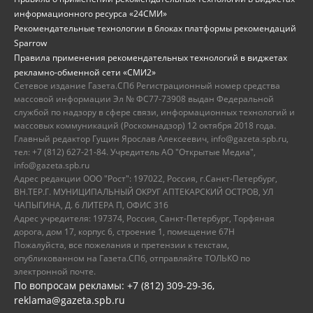
информационного ресурса «24СМИ»
Рекомендательные технологии в блоках платформы рекомендаций
Sparrow
Правила применения рекомендательных технологий в виджетах
рекламно-обменной сети «СМИ2»
Сетевое издание Газета.СПб Регистрационный номер средства
массовой информации Эл № ФС77-73908 выдан Федеральной
службой по надзору в сфере связи, информационных технологий и
массовых коммуникаций (Роскомнадзор) 12 октября 2018 года.
Главный редактор Гущин Ярослав Алексеевич, info@gazeta.spb.ru,
тел: +7 (812) 627-21-84. Учредитель АО "Открытые Медиа",
info@gazeta.spb.ru
Адрес редакции ООО "Рост": 197022, Россия, г.Санкт-Петербург,
ВН.ТЕР.Г. МУНИЦИПАЛЬНЫЙ ОКРУГ АПТЕКАРСКИЙ ОСТРОВ, УЛ
ЧАПЫГИНА, Д. 6 ЛИТЕРА П, ОФИС 316
Адрес учредителя: 197374, Россия, Санкт-Петербург, Торфяная
дорога, дом 17, корпус 6, строение 1, помещение 67Н
Пожалуйста, все пожелания и претензии к текстам,
опубликованном на Газета.СПб, отправляйте ТОЛЬКО по
электронной почте.
По вопросам рекламы: +7 (812) 309-29-36,
reklama@gazeta.spb.ru