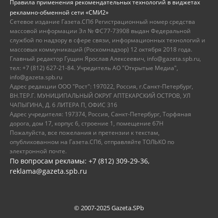
Правила применения рекомендательных технологий в виджетах
рекламно-обменной сети «СМИ2»
Сетевое издание Газета.СПб Регистрационный номер средства
массовой информации Эл № ФС77-73908 выдан Федеральной
службой по надзору в сфере связи, информационных технологий и
массовых коммуникаций (Роскомнадзор) 12 октября 2018 года.
Главный редактор Гущин Ярослав Алексеевич, info@gazeta.spb.ru,
тел: +7 (812) 627-21-84. Учредитель АО "Открытые Медиа",
info@gazeta.spb.ru
Адрес редакции ООО "Рост": 197022, Россия, г.Санкт-Петербург,
ВН.ТЕР.Г. МУНИЦИПАЛЬНЫЙ ОКРУГ АПТЕКАРСКИЙ ОСТРОВ, УЛ
ЧАПЫГИНА, Д. 6 ЛИТЕРА П, ОФИС 316
Адрес учредителя: 197374, Россия, Санкт-Петербург, Торфяная
дорога, дом 17, корпус 6, строение 1, помещение 67Н
Пожалуйста, все пожелания и претензии к текстам,
опубликованном на Газета.СПб, отправляйте ТОЛЬКО по
электронной почте.
По вопросам рекламы: +7 (812) 309-29-36,
reklama@gazeta.spb.ru
© 2007-2025 Gazeta.SPb