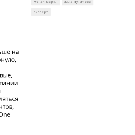
меган маркл
алла пугачева
эксперт
ьше на
онуло,
вые,
мпании
ы
ляться
нтов,
 One