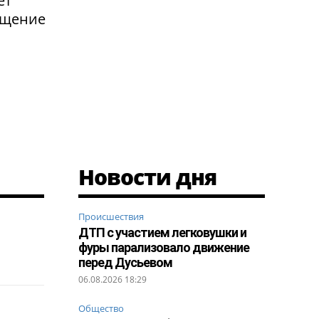
ет
ащение
Новости дня
Происшествия
ДТП с участием легковушки и
фуры парализовало движение
перед Дусьевом
06.08.2026 18:29
Общество