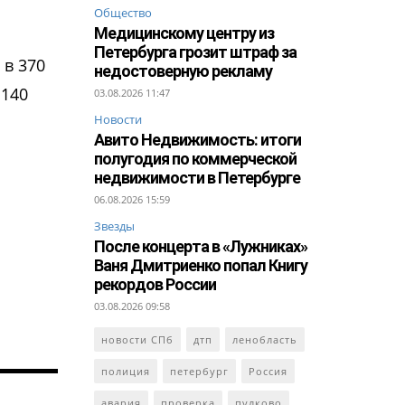
Общество
Медицинскому центру из
Петербурга грозит штраф за
 в 370
недостоверную рекламу
 140
03.08.2026 11:47
Новости
Авито Недвижимость: итоги
полугодия по коммерческой
недвижимости в Петербурге
06.08.2026 15:59
Звезды
После концерта в «Лужниках»
Ваня Дмитриенко попал Книгу
рекордов России
03.08.2026 09:58
новости СПб
дтп
ленобласть
полиция
петербург
Россия
авария
проверка
пулково