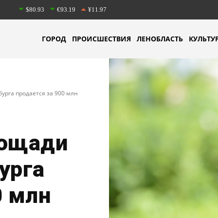
$80.93
€93.19
¥11.97
ГОРОД
ПРОИСШЕСТВИЯ
ЛЕНОБЛАСТЬ
КУЛЬТУ
урга продается за 900 млн
лощади
урга
0 млн