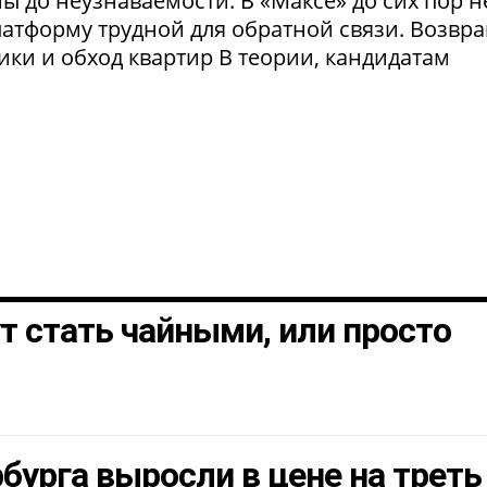
 до неузнаваемости. В «Максе» до сих пор н
латформу трудной для обратной связи. Возвр
рики и обход квартир В теории, кандидатам
т стать чайными, или просто
бурга выросли в цене на треть