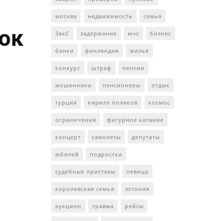
москва
недвижимость
семья
ток
ЗакС
задержание
мчс
бизнес
банки
финляндия
жильё
конкурс
штраф
пенсии
мошенники
пенсионеры
отдых
турция
кирилл поляков
космос
ограничения
фигурное катание
концерт
самолеты
депутаты
юбилей
подростки
судебные приставы
певица
королевская семья
эстония
аукцион
травма
рейсы