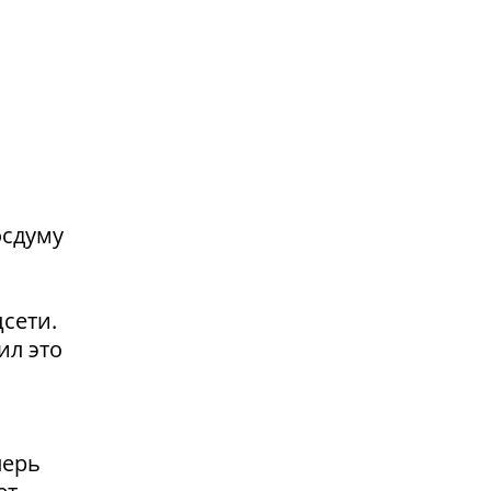
осдуму
сети.
ил это
перь