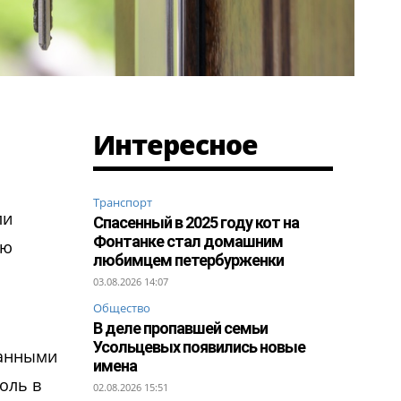
Интересное
Транспорт
ли
Спасенный в 2025 году кот на
Фонтанке стал домашним
ую
любимцем петербурженки
03.08.2026 14:07
Общество
В деле пропавшей семьи
Усольцевых появились новые
ванными
имена
оль в
02.08.2026 15:51