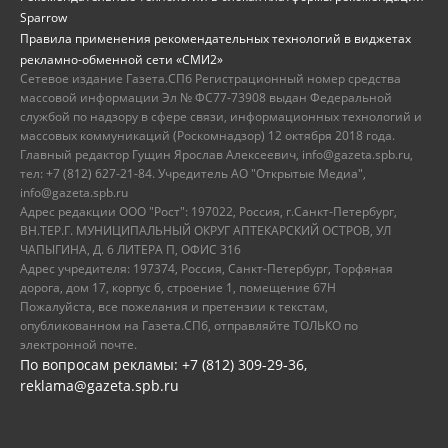
Sparrow
Правила применения рекомендательных технологий в виджетах
рекламно-обменной сети «СМИ2»
Сетевое издание Газета.СПб Регистрационный номер средства
массовой информации Эл № ФС77-73908 выдан Федеральной
службой по надзору в сфере связи, информационных технологий и
массовых коммуникаций (Роскомнадзор) 12 октября 2018 года.
Главный редактор Гущин Ярослав Алексеевич, info@gazeta.spb.ru,
тел: +7 (812) 627-21-84. Учредитель АО "Открытые Медиа",
info@gazeta.spb.ru
Адрес редакции ООО "Рост": 197022, Россия, г.Санкт-Петербург,
ВН.ТЕР.Г. МУНИЦИПАЛЬНЫЙ ОКРУГ АПТЕКАРСКИЙ ОСТРОВ, УЛ
ЧАПЫГИНА, Д. 6 ЛИТЕРА П, ОФИС 316
Адрес учредителя: 197374, Россия, Санкт-Петербург, Торфяная
дорога, дом 17, корпус 6, строение 1, помещение 67Н
Пожалуйста, все пожелания и претензии к текстам,
опубликованном на Газета.СПб, отправляйте ТОЛЬКО по
электронной почте.
По вопросам рекламы: +7 (812) 309-29-36,
reklama@gazeta.spb.ru