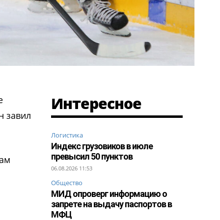
Интересное
е
н завил
Логистика
Индекс грузовиков в июле
превысил 50 пунктов
там
06.08.2026 11:53
Общество
МИД опроверг информацию о
запрете на выдачу паспортов в
МФЦ