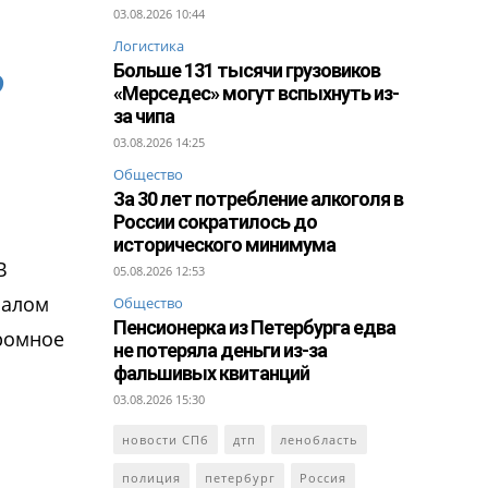
03.08.2026 10:44
Логистика
Больше 131 тысячи грузовиков
ю
«Мерседес» могут вспыхнуть из-
за чипа
03.08.2026 14:25
Общество
За 30 лет потребление алкоголя в
России сократилось до
исторического минимума
В
05.08.2026 12:53
иалом
Общество
Пенсионерка из Петербурга едва
громное
не потеряла деньги из-за
фальшивых квитанций
03.08.2026 15:30
новости СПб
дтп
ленобласть
полиция
петербург
Россия