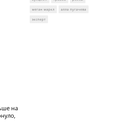
меган маркл
алла пугачева
эксперт
ьше на
онуло,