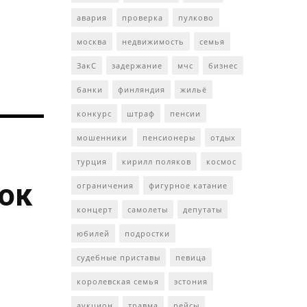
авария
проверка
пулково
москва
недвижимость
семья
ЗакС
задержание
мчс
бизнес
банки
финляндия
жильё
конкурс
штраф
пенсии
мошенники
пенсионеры
отдых
турция
кирилл поляков
космос
ток
ограничения
фигурное катание
концерт
самолеты
депутаты
юбилей
подростки
судебные приставы
певица
королевская семья
эстония
аукцион
травма
рейсы