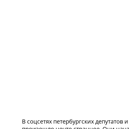
В соцсетях петербургских депутатов 
произошло нечто странное. Они нача