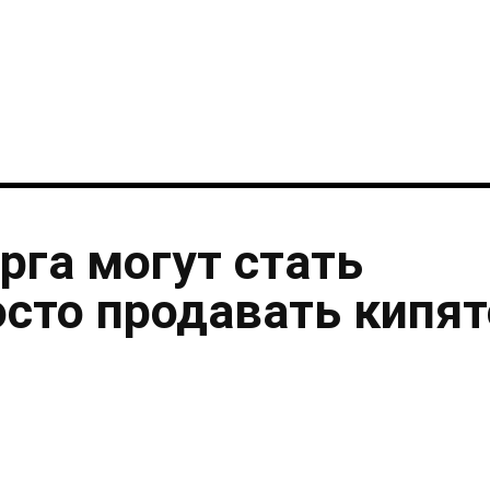
i
рга могут стать
осто продавать кипя