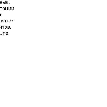
вые,
мпании
ы
ляться
нтов,
 One