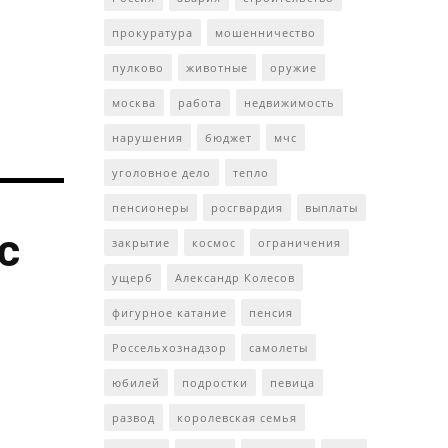
прокуратура
мошенничество
пулково
животные
оружие
москва
работа
недвижимость
нарушения
бюджет
мчс
уголовное дело
тепло
пенсионеры
росгвардия
выплаты
с
закрытие
космос
ограничения
ущерб
Александр Колесов
фигурное катание
пенсия
Россельхознадзор
самолеты
юбилей
подростки
певица
развод
королевская семья