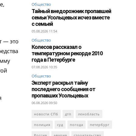
е,
Общество
Тайный внедорожник пропавшей
семьи Усольцевых исчез вместе
с семьей
05.08.2026 11:54
Общество
т — это
Колесов рассказал о
редства
температурном рекорде 2010
года в Петербурге
амму
07.08.2026 10:35
той
Общество
Эксперт раскрыл тайну
последнего сообщения от
пропавших Усольцевых
я
06.08.2026 09:50
новости СПб
дтп
ленобласть
полиция
суд
погода
петербург
Россия
авария
строительство