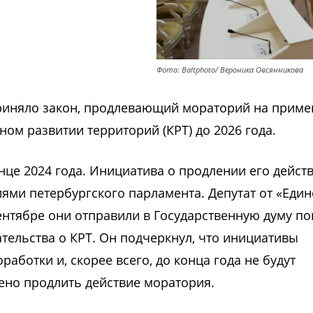
Фото: Baltphoto/ Вероника Овсянникова
риняло закон, продлевающий мораторий на приме
ом развитии территорий (КРТ) до 2026 года.
це 2024 года. Инициатива о продлении его дейст
ями петербургского парламента. Депутат от «Еди
сентябре они отправили в Государственную думу п
тельства о КРТ. Он подчеркнул, что инициативы
аботки и, скорее всего, до конца года не будут
ено продлить действие моратория.