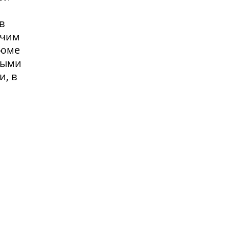
в
очим
зюме
выми
и, в