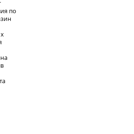
т
вия по
азин
их
я
 на
 в
та