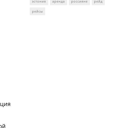
эстония
аренда
россияне
рейд
рейсы
нция
ой