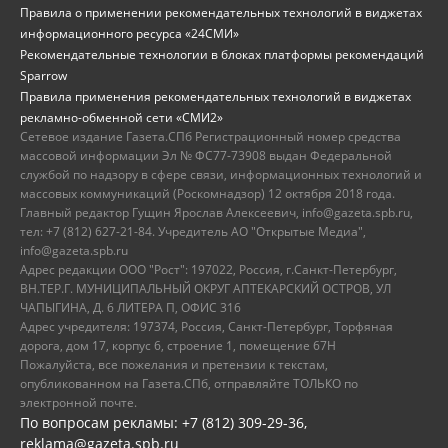
Правила о применении рекомендательных технологий в виджетах
информационного ресурса «24СМИ»
Рекомендательные технологии в блоках платформы рекомендаций
Sparrow
Правила применения рекомендательных технологий в виджетах
рекламно-обменной сети «СМИ2»
Сетевое издание Газета.СПб Регистрационный номер средства
массовой информации Эл № ФС77-73908 выдан Федеральной
службой по надзору в сфере связи, информационных технологий и
массовых коммуникаций (Роскомнадзор) 12 октября 2018 года.
Главный редактор Гущин Ярослав Алексеевич, info@gazeta.spb.ru,
тел: +7 (812) 627-21-84. Учредитель АО "Открытые Медиа",
info@gazeta.spb.ru
Адрес редакции ООО "Рост": 197022, Россия, г.Санкт-Петербург,
ВН.ТЕР.Г. МУНИЦИПАЛЬНЫЙ ОКРУГ АПТЕКАРСКИЙ ОСТРОВ, УЛ
ЧАПЫГИНА, Д. 6 ЛИТЕРА П, ОФИС 316
Адрес учредителя: 197374, Россия, Санкт-Петербург, Торфяная
дорога, дом 17, корпус 6, строение 1, помещение 67Н
Пожалуйста, все пожелания и претензии к текстам,
опубликованном на Газета.СПб, отправляйте ТОЛЬКО по
электронной почте.
По вопросам рекламы: +7 (812) 309-29-36,
reklama@gazeta.spb.ru