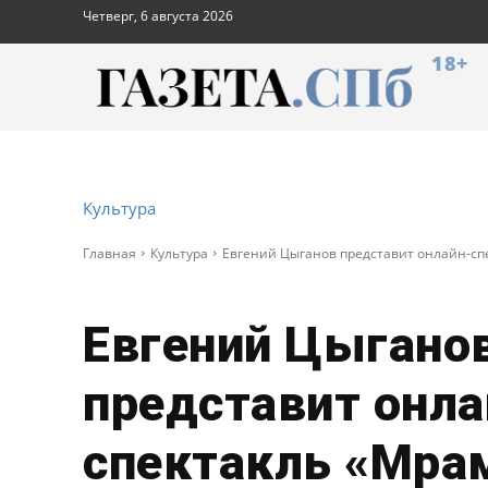
Четверг, 6 августа 2026
18+
Культура
Главная
Культура
Евгений Цыганов представит онлайн-сп
Евгений Цыгано
представит онла
спектакль «Мра