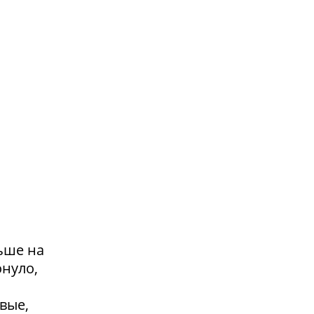
ьше на
онуло,
вые,