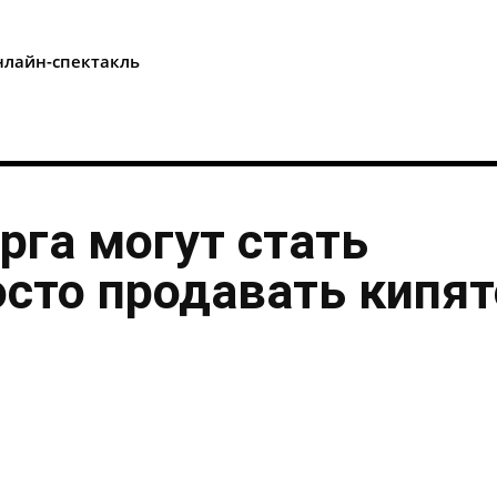
i
лайн-спектакль
рга могут стать
осто продавать кипя