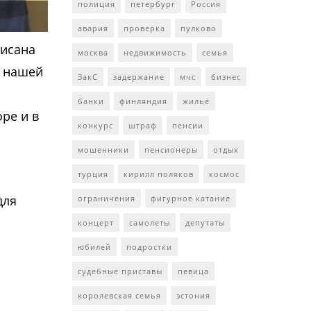
полиция
петербург
Россия
авария
проверка
пулково
писана
москва
недвижимость
семья
е нашей
ЗакС
задержание
мчс
бизнес
банки
финляндия
жильё
ре и в
конкурс
штраф
пенсии
мошенники
пенсионеры
отдых
турция
кирилл поляков
космос
для
ограничения
фигурное катание
концерт
самолеты
депутаты
юбилей
подростки
судебные приставы
певица
королевская семья
эстония