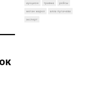
аукцион
травма
рейсы
меган маркл
алла пугачева
эксперт
ток