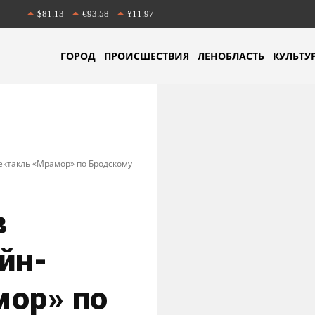
$81.13
€93.58
¥11.97
ГОРОД
ПРОИСШЕСТВИЯ
ЛЕНОБЛАСТЬ
КУЛЬТУ
ектакль «Мрамор» по Бродскому
в
йн-
мор» по