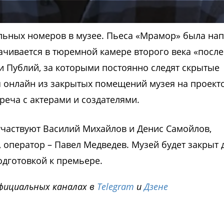
льных номеров в музее. Пьеса «Мрамор» была на
рачивается в тюремной камере второго века «посл
и Публий, за которыми постоянно следят скрытые
я онлайн из закрытых помещений музея на проекто
треча с актерами и создателями.
участвуют Василий Михайлов и Денис Самойлов,
оператор – Павел Медведев. Музей будет закрыт 
подготовкой к премьере.
фициальных каналах в
Telegram
и
Дзене