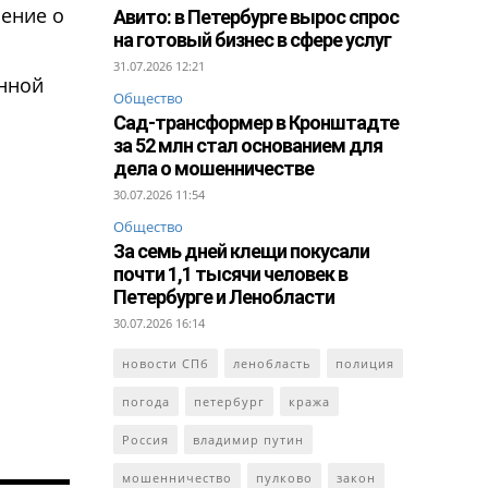
шение о
Авито: в Петербурге вырос спрос
на готовый бизнес в сфере услуг
31.07.2026 12:21
енной
Общество
Сад-трансформер в Кронштадте
за 52 млн стал основанием для
дела о мошенничестве
30.07.2026 11:54
Общество
За семь дней клещи покусали
почти 1,1 тысячи человек в
Петербурге и Ленобласти
30.07.2026 16:14
новости СПб
ленобласть
полиция
погода
петербург
кража
Россия
владимир путин
мошенничество
пулково
закон