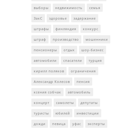
выборы
недвижимость
семья
ЗакС
здоровье
задержание
штрафы
финляндия
конкурс
штраф
производство
мошенники
пенсионеры
отдых
шоу-бизнес
автомобили
спасатели
турция
кирилл поляков
ограничения
Александр Колесов
пенсия
ксения собчак
автомобиль
концерт
самолеты
депутаты
туристы
юбилей
инвестиции
дожди
певица
уфас
эксперты