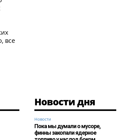
х
ких
, все
Новости дня
Новости
Пока мы думали о мусоре,
финны закопали ядерное
топливо у нас под боком