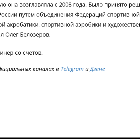
ую она возглавляла с 2008 года. Было принято ре
России путем объединения Федераций спортивной
ной акробатики, спортивной аэробики и художеств
л Олег Белозеров.
инер со счетов.
фициальных каналах в
Telegram
и
Дзене
i