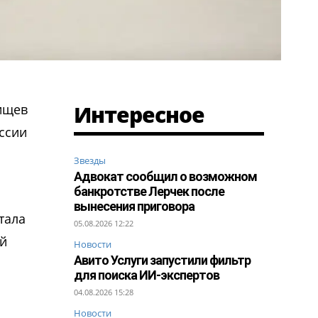
Интересное
ищев
ссии
Звезды
Адвокат сообщил о возможном
банкротстве Лерчек после
вынесения приговора
тала
05.08.2026 12:22
й
Новости
Авито Услуги запустили фильтр
для поиска ИИ-экспертов
04.08.2026 15:28
Новости