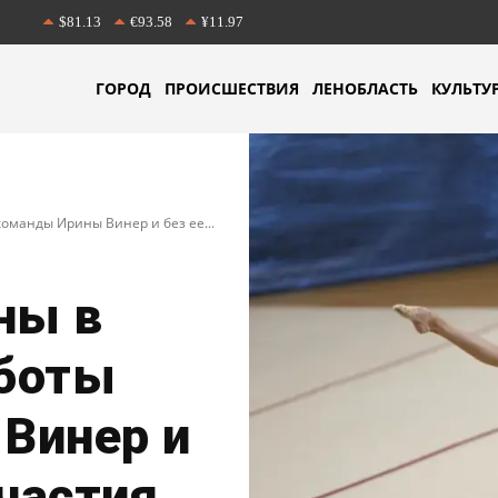
$81.13
€93.58
¥11.97
ГОРОД
ПРОИСШЕСТВИЯ
ЛЕНОБЛАСТЬ
КУЛЬТУ
оманды Ирины Винер и без ее...
ны в
боты
Винер и
участия