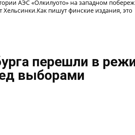
тории АЭС «Олкилуото» на западном побере
т Хельсинки.Как пишут финские издания, это
урга перешли в реж
ред выборами