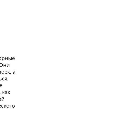
сорные
.Они
оек, а
ься,
е
 как
ой
еского