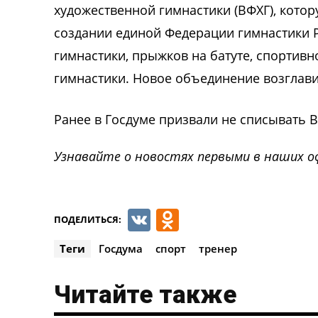
художественной гимнастики (ВФХГ), котор
создании единой Федерации гимнастики 
гимнастики, прыжков на батуте, спортив
гимнастики. Нов
ое
объединен
ие
возглави
Ранее в Госдуме
призвали
не списывать В
Узнавайте о новостях первыми в наших о
VK
Odnoklassnik
ПОДЕЛИТЬСЯ:
Теги
Госдума
спорт
тренер
Читайте также