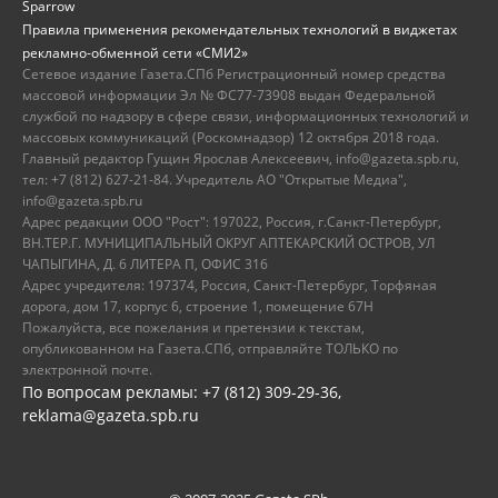
Sparrow
Правила применения рекомендательных технологий в виджетах
рекламно-обменной сети «СМИ2»
Сетевое издание Газета.СПб Регистрационный номер средства
массовой информации Эл № ФС77-73908 выдан Федеральной
службой по надзору в сфере связи, информационных технологий и
массовых коммуникаций (Роскомнадзор) 12 октября 2018 года.
Главный редактор Гущин Ярослав Алексеевич, info@gazeta.spb.ru,
тел: +7 (812) 627-21-84. Учредитель АО "Открытые Медиа",
info@gazeta.spb.ru
Адрес редакции ООО "Рост": 197022, Россия, г.Санкт-Петербург,
ВН.ТЕР.Г. МУНИЦИПАЛЬНЫЙ ОКРУГ АПТЕКАРСКИЙ ОСТРОВ, УЛ
ЧАПЫГИНА, Д. 6 ЛИТЕРА П, ОФИС 316
Адрес учредителя: 197374, Россия, Санкт-Петербург, Торфяная
дорога, дом 17, корпус 6, строение 1, помещение 67Н
Пожалуйста, все пожелания и претензии к текстам,
опубликованном на Газета.СПб, отправляйте ТОЛЬКО по
электронной почте.
По вопросам рекламы: +7 (812) 309-29-36,
reklama@gazeta.spb.ru