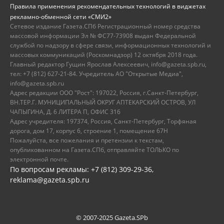
Правила применения рекомендательных технологий в виджетах
рекламно-обменной сети «СМИ2»
Сетевое издание Газета.СПб Регистрационный номер средства
массовой информации Эл № ФС77-73908 выдан Федеральной
службой по надзору в сфере связи, информационных технологий и
массовых коммуникаций (Роскомнадзор) 12 октября 2018 года.
Главный редактор Гущин Ярослав Алексеевич, info@gazeta.spb.ru,
тел: +7 (812) 627-21-84. Учредитель АО "Открытые Медиа",
info@gazeta.spb.ru
Адрес редакции ООО "Рост": 197022, Россия, г.Санкт-Петербург,
ВН.ТЕР.Г. МУНИЦИПАЛЬНЫЙ ОКРУГ АПТЕКАРСКИЙ ОСТРОВ, УЛ
ЧАПЫГИНА, Д. 6 ЛИТЕРА П, ОФИС 316
Адрес учредителя: 197374, Россия, Санкт-Петербург, Торфяная
дорога, дом 17, корпус 6, строение 1, помещение 67Н
Пожалуйста, все пожелания и претензии к текстам,
опубликованном на Газета.СПб, отправляйте ТОЛЬКО по
электронной почте.
По вопросам рекламы: +7 (812) 309-29-36,
reklama@gazeta.spb.ru
© 2007-2025 Gazeta.SPb