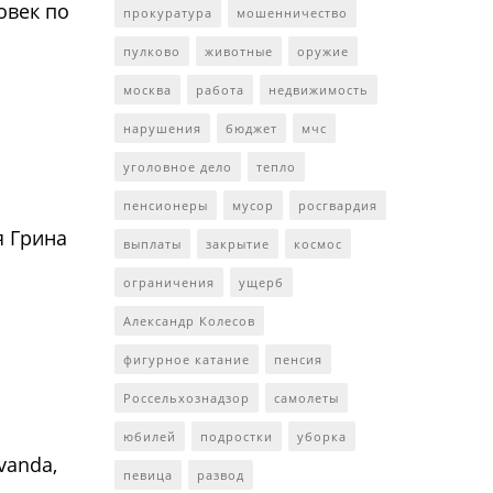
овек по
прокуратура
мошенничество
пулково
животные
оружие
москва
работа
недвижимость
нарушения
бюджет
мчс
уголовное дело
тепло
пенсионеры
мусор
росгвардия
я Грина
выплаты
закрытие
космос
ограничения
ущерб
Александр Колесов
фигурное катание
пенсия
Россельхознадзор
самолеты
юбилей
подростки
уборка
vanda,
певица
развод