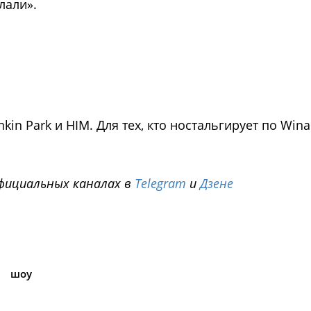
лали».
inkin Park и HIM. Для тех, кто ностальгирует по Win
фициальных каналах в
Telegram
и
Дзене
i
шоу