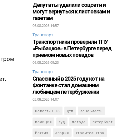
Депутаты удалили соцсети и
могут вернуться к листовкам и
газетам
06.08.2026 14:57
Транспорт
Транспортники проверили ТПУ
«Рыбацкое» в Петербурге перед
приемом новых поездов
стром
06.08.2026 09:23
Транспорт
ет,
Спасенный в 2025 году кот на
Фонтанке стал домашним
любимцем петербурженки
03.08.2026 14:07
новости СПб
дтп
ленобласть
полиция
суд
погода
петербург
Россия
авария
строительство