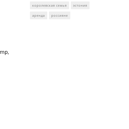
королевская семья
эстония
аренда
россияне
amp,