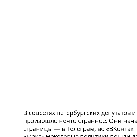
В соцсетях петербургских депутатов 
произошло нечто странное. Они нача
страницы — в Телеграм, во «ВКонтак
«Макс».Некоторые политики пошли да