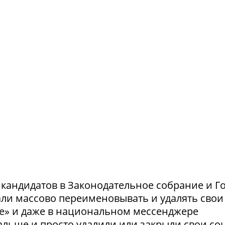
и кандидатов в Законодательное собрание и Г
ли массово переименовывать и удалять свои
те» и даже в национальном мессенджере
льше и просто удалили или закрыли свои соц