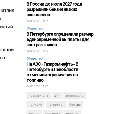
В России до июля 2027 года
разрешили бензин низких
чатлил
экоклассов
а
06.08.2026 14:27
риятий
Общество
В Петербурге определили размер
единовременной выплаты для
контрактников
чающий
06.08.2026 16:35
тва
Общество
На АЗС «Газпромнефть» В
Петербурге и Ленобласти
отменили ограничения на
топливо
04.08.2026 17:22
новости СПб
дтп
ленобласть
полиция
петербург
Россия
авария
проверка
пулково