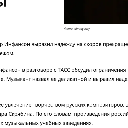
ы
Фото: abn.agency
ор Инфансон выразил надежду на скорое прекращ
бежом.
Инфансон в разговоре с ТАСС обсудил ограничения
е. Музыкант назвал ее деликатной и выразил наде
ее увлечение творчеством русских композиторов, 
дра Скрябина. По его словам, произведения росси
их музыкальных учебных заведениях.