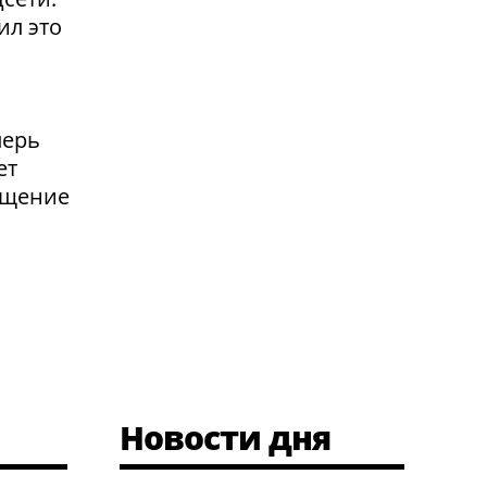
ил это
перь
ет
ащение
Новости дня