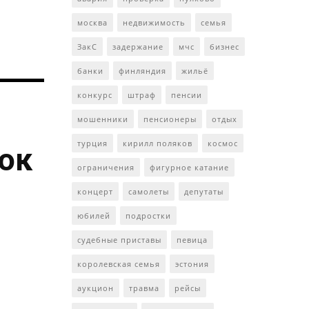
москва
недвижимость
семья
ЗакС
задержание
мчс
бизнес
банки
финляндия
жильё
конкурс
штраф
пенсии
мошенники
пенсионеры
отдых
турция
кирилл поляков
космос
ток
ограничения
фигурное катание
концерт
самолеты
депутаты
юбилей
подростки
судебные приставы
певица
королевская семья
эстония
аукцион
травма
рейсы