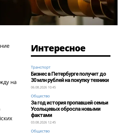
Интересное
ение
Транспорт
Бизнес в Петербурге получит до
30 млн рублей на покупку техники
жду на
06.08.2026 10:45
Общество
За год история пропавшей семьи
в
Усольцевых обросла новыми
фактами
йских
03.08.2026 12:45
Общество