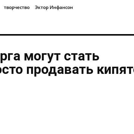
творчество
Эктор Инфансон
рга могут стать
осто продавать кипя