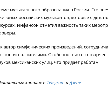
еме музыкального образования в России. Его впе
и юных российских музыкантов, которые с детств
нкурсах. Инфансон отметил важность таких мероп
арьеры.
как автор симфонических произведений, сотрудни
и с поп-исполнителями. Особенностью его творчес
уков мексиканских улиц, что придает работам
фициальных каналах в
Telegram
и
Дзене
i