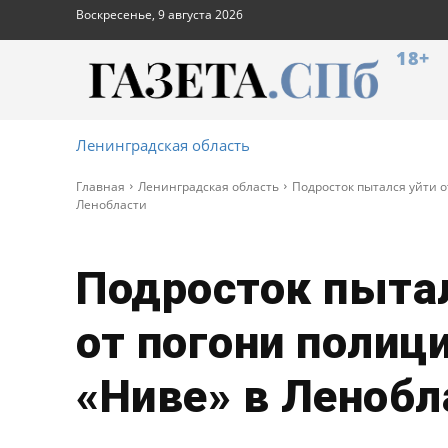
Воскресенье, 9 августа 2026
18+
Ленинградская область
Главная
Ленинградская область
Подросток пытался уйти о
Ленобласти
Подросток пыта
от погони полици
«Ниве» в Ленобл