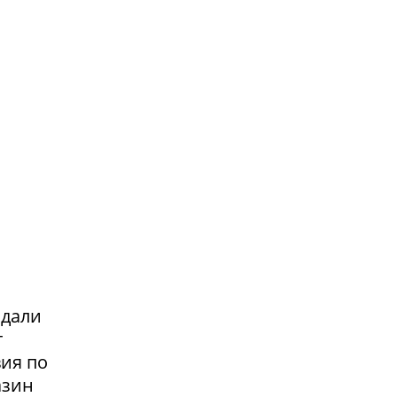
адали
т
вия по
азин