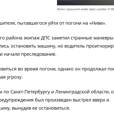
Фото: скриншот видео пресс-службы ГУ М
ителя, пытавшегося уйти от погони на «Ниве».
ого района экипаж ДПС заметил странные маневры
лись остановить машину, но водитель проигнорир
и начали преследование.
виться во время погони, однако он продолжал п
вая угрозу.
и по Санкт-Петербургу и Ленинградской области, 
предупреждения был произведен выстрел вверх и
ину, вынудив ее остановиться.