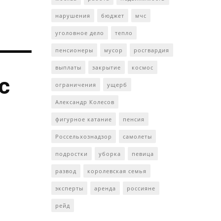
нарушения
бюджет
мчс
уголовное дело
тепло
пенсионеры
мусор
росгвардия
выплаты
закрытие
космос
с
ограничения
ущерб
Александр Колесов
фигурное катание
пенсия
Россельхознадзор
самолеты
подростки
уборка
певица
развод
королевская семья
эксперты
аренда
россияне
рейд