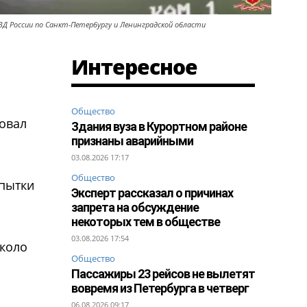
ВД России по Санкт-Петербургу и Ленинградской области
Интересное
Общество
овал
Здания вуза в Курортном районе
признаны аварийными
03.08.2026 17:17
Общество
опытки
Эксперт рассказал о причинах
запрета на обсуждение
некоторых тем в обществе
03.08.2026 17:54
около
Общество
Пассажиры 23 рейсов не вылетят
вовремя из Петербурга в четверг
06.08.2026 09:17