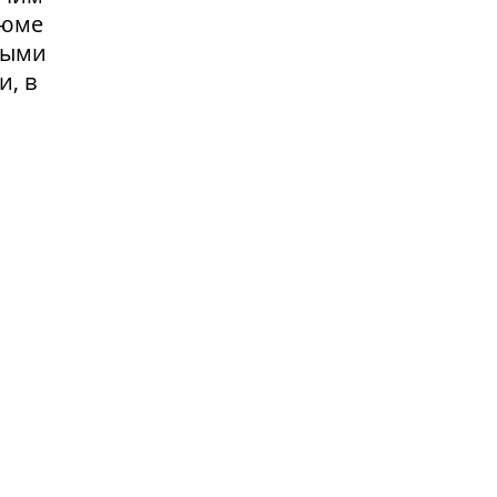
зюме
выми
и, в