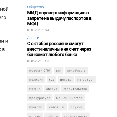
Общество
тной
МИД опроверг информацию о
его
запрете на выдачу паспортов в
МФЦ
03.08.2026 10:44
Деньги
ии и
С октября россияне смогут
 в
внести наличные на счет через
банкомат любого банка
06.08.2026 10:37
новости СПб
дтп
ленобласть
полиция
суд
погода
петербург
Россия
авария
строительство
прокуратура
мошенничество
пулково
животные
оружие
москва
работа
недвижимость