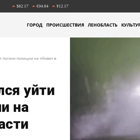
$82.17
€94.84
¥12.17
ГОРОД
ПРОИСШЕСТВИЯ
ЛЕНОБЛАСТЬ
КУЛЬТУ
т погони полиции на «Ниве» в
лся уйти
и на
асти