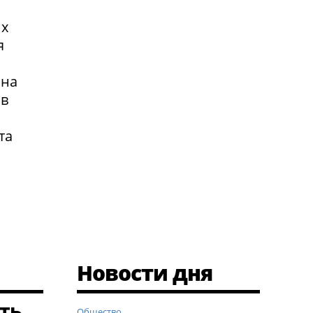
их
я
 на
 в
та
Новости дня
ть
Общество