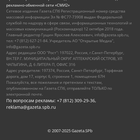
рекламно-обменной сети «СМИ2»
Сетевое издание Газета.СПб Регистрационный номер средства
массовой информации Эл № ФС77-73908 выдан Федеральной
службой по надзору в сфере связи, информационных технологий и
массовых коммуникаций (Роскомнадзор) 12 октября 2018 года.
Главный редактор Гущин Ярослав Алексеевич, info@gazeta.spb.ru,
тел: +7 (812) 627-21-84. Учредитель АО "Открытые Медиа",
info@gazeta.spb.ru
Адрес редакции ООО "Рост": 197022, Россия, г.Санкт-Петербург,
ВН.ТЕР.Г. МУНИЦИПАЛЬНЫЙ ОКРУГ АПТЕКАРСКИЙ ОСТРОВ, УЛ
ЧАПЫГИНА, Д. 6 ЛИТЕРА П, ОФИС 316
Адрес учредителя: 197374, Россия, Санкт-Петербург, Торфяная
дорога, дом 17, корпус 6, строение 1, помещение 67Н
Пожалуйста, все пожелания и претензии к текстам,
опубликованном на Газета.СПб, отправляйте ТОЛЬКО по
электронной почте.
По вопросам рекламы: +7 (812) 309-29-36,
reklama@gazeta.spb.ru
© 2007-2025 Gazeta.SPb