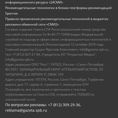
информационного ресурса «24СМИ»
Рекомендательные технологии в блоках платформы рекомендаций
Sparrow
Правила применения рекомендательных технологий в виджетах
рекламно-обменной сети «СМИ2»
Сетевое издание Газета.СПб Регистрационный номер средства
массовой информации Эл № ФС77-73908 выдан Федеральной
службой по надзору в сфере связи, информационных технологий и
массовых коммуникаций (Роскомнадзор) 12 октября 2018 года.
Главный редактор Гущин Ярослав Алексеевич, info@gazeta.spb.ru,
тел: +7 (812) 627-21-84. Учредитель АО "Открытые Медиа",
info@gazeta.spb.ru
Адрес редакции ООО "Рост": 197022, Россия, г.Санкт-Петербург,
ВН.ТЕР.Г. МУНИЦИПАЛЬНЫЙ ОКРУГ АПТЕКАРСКИЙ ОСТРОВ, УЛ
ЧАПЫГИНА, Д. 6 ЛИТЕРА П, ОФИС 316
Адрес учредителя: 197374, Россия, Санкт-Петербург, Торфяная
дорога, дом 17, корпус 6, строение 1, помещение 67Н
Пожалуйста, все пожелания и претензии к текстам,
опубликованном на Газета.СПб, отправляйте ТОЛЬКО по
электронной почте.
По вопросам рекламы: +7 (812) 309-29-36,
reklama@gazeta.spb.ru