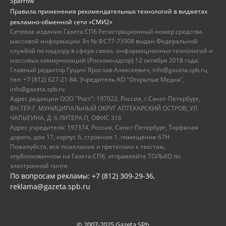
Sparrow
Правила применения рекомендательных технологий в виджетах
рекламно-обменной сети «СМИ2»
Сетевое издание Газета.СПб Регистрационный номер средства
массовой информации Эл № ФС77-73908 выдан Федеральной
службой по надзору в сфере связи, информационных технологий и
массовых коммуникаций (Роскомнадзор) 12 октября 2018 года.
Главный редактор Гущин Ярослав Алексеевич, info@gazeta.spb.ru,
тел: +7 (812) 627-21-84. Учредитель АО "Открытые Медиа",
info@gazeta.spb.ru
Адрес редакции ООО "Рост": 197022, Россия, г.Санкт-Петербург,
ВН.ТЕР.Г. МУНИЦИПАЛЬНЫЙ ОКРУГ АПТЕКАРСКИЙ ОСТРОВ, УЛ
ЧАПЫГИНА, Д. 6 ЛИТЕРА П, ОФИС 316
Адрес учредителя: 197374, Россия, Санкт-Петербург, Торфяная
дорога, дом 17, корпус 6, строение 1, помещение 67Н
Пожалуйста, все пожелания и претензии к текстам,
опубликованном на Газета.СПб, отправляйте ТОЛЬКО по
электронной почте.
По вопросам рекламы: +7 (812) 309-29-36,
reklama@gazeta.spb.ru
© 2007-2025 Gazeta.SPb