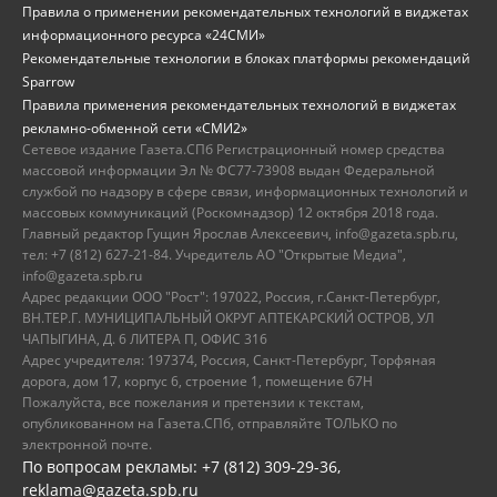
Правила о применении рекомендательных технологий в виджетах
информационного ресурса «24СМИ»
Рекомендательные технологии в блоках платформы рекомендаций
Sparrow
Правила применения рекомендательных технологий в виджетах
рекламно-обменной сети «СМИ2»
Сетевое издание Газета.СПб Регистрационный номер средства
массовой информации Эл № ФС77-73908 выдан Федеральной
службой по надзору в сфере связи, информационных технологий и
массовых коммуникаций (Роскомнадзор) 12 октября 2018 года.
Главный редактор Гущин Ярослав Алексеевич, info@gazeta.spb.ru,
тел: +7 (812) 627-21-84. Учредитель АО "Открытые Медиа",
info@gazeta.spb.ru
Адрес редакции ООО "Рост": 197022, Россия, г.Санкт-Петербург,
ВН.ТЕР.Г. МУНИЦИПАЛЬНЫЙ ОКРУГ АПТЕКАРСКИЙ ОСТРОВ, УЛ
ЧАПЫГИНА, Д. 6 ЛИТЕРА П, ОФИС 316
Адрес учредителя: 197374, Россия, Санкт-Петербург, Торфяная
дорога, дом 17, корпус 6, строение 1, помещение 67Н
Пожалуйста, все пожелания и претензии к текстам,
опубликованном на Газета.СПб, отправляйте ТОЛЬКО по
электронной почте.
По вопросам рекламы: +7 (812) 309-29-36,
reklama@gazeta.spb.ru