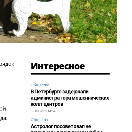
Интересное
рядок
Общество
В Петербурге задержали
администратора мошеннических
колл-центров
вой
05.08.2026 14:54
да.
Общество
Астролог посоветовал не