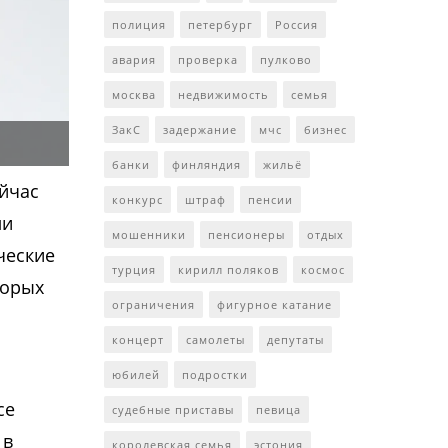
полиция
петербург
Россия
авария
проверка
пулково
москва
недвижимость
семья
ЗакС
задержание
мчс
бизнес
банки
финляндия
жильё
ейчас
конкурс
штраф
пенсии
ли
мошенники
пенсионеры
отдых
ческие
турция
кирилл поляков
космос
торых
ограничения
фигурное катание
концерт
самолеты
депутаты
юбилей
подростки
се
судебные приставы
певица
 в
королевская семья
эстония