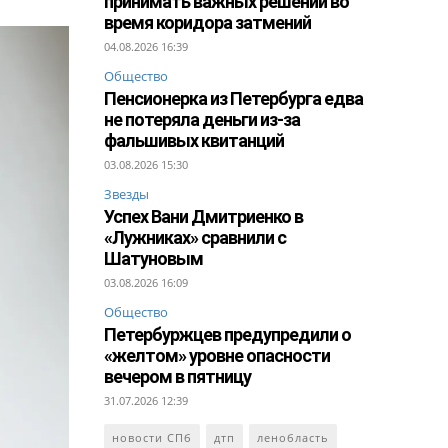
принимать важных решений во
время коридора затмений
04.08.2026 16:39
Общество
Пенсионерка из Петербурга едва
не потеряла деньги из-за
фальшивых квитанций
03.08.2026 15:30
Звезды
Успех Вани Дмитриенко в
«Лужниках» сравнили с
Шатуновым
03.08.2026 16:09
Общество
Петербуржцев предупредили о
«желтом» уровне опасности
вечером в пятницу
31.07.2026 12:39
новости СПб
дтп
ленобласть