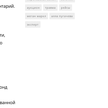
нтарий.
аукцион
травма
рейсы
меган маркл
алла пугачева
эксперт
ти,
по
онд
ованной