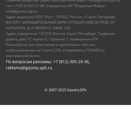
Главный редактор Гущин Ярослав Алексеевич, info@gazeta.spb.ru,
тел: +7 (812) 627-21-84. Учредитель АО "Открытые Медиа",
info@gazeta.spb.ru
Адрес редакции ООО "Рост": 197022, Россия, г.Санкт-Петербург,
ВН.ТЕР.Г. МУНИЦИПАЛЬНЫЙ ОКРУГ АПТЕКАРСКИЙ ОСТРОВ, УЛ
ЧАПЫГИНА, Д. 6 ЛИТЕРА П, ОФИС 316
Адрес учредителя: 197374, Россия, Санкт-Петербург, Торфяная
дорога, дом 17, корпус 6, строение 1, помещение 67Н
Пожалуйста, все пожелания и претензии к текстам,
опубликованном на Газета.СПб, отправляйте ТОЛЬКО по
электронной почте.
По вопросам рекламы: +7 (812) 309-29-36,
reklama@gazeta.spb.ru
© 2007-2025 Gazeta.SPb