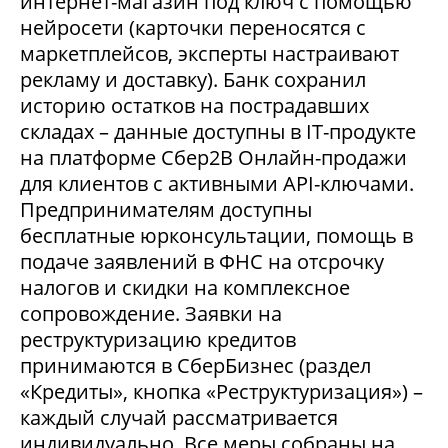
интернет-магазин под ключ с помощью
нейросети (карточки переносятся с
маркетплейсов, эксперты настраивают
рекламу и доставку). Банк сохранил
историю остатков на пострадавших
складах – данные доступны в IT-продукте
на платформе Сбер2В Онлайн-продажи
для клиентов с активными API-ключами.
Предпринимателям доступны
бесплатные юрконсультации, помощь в
подаче заявлений в ФНС на отсрочку
налогов и скидки на комплексное
сопровождение. Заявки на
реструктуризацию кредитов
принимаются в СберБизнес (раздел
«Кредиты», кнопка «Реструктуризация») –
каждый случай рассматривается
индивидуально. Все меры собраны на