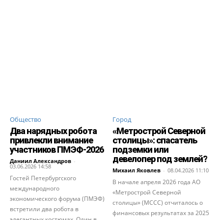
Общество
Город
Два нарядных робота
«Метрострой Северной
привлекли внимание
столицы»: спасатель
участников ПМЭФ-2026
подземки или
девелопер под землей?
Даниил Александров
-
03.06.2026 14:58
Михаил Яковлев
-
08.04.2026 11:10
Гостей Петербургского
В начале апреля 2026 года АО
международного
«Метрострой Северной
экономического форума (ПМЭФ)
столицы» (МССС) отчиталось о
встретили два робота в
финансовых результатах за 2025
элегантных костюмах. Один в