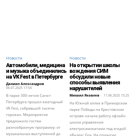
Новости
Новости
Автомобили, медицина
На открытии школы
и музыка объединились
вождения СИМ
на VK Fest в Петербурге
обсудили новые
способы выявления
Даниил Александров
-
нарушителей
06.07.2025 17:54
В парке 300-летия Санкт-
Михаил Яковлев
-
11.06.2025 15:25
Петербурга прошел ежегодный
На Южной аллее в Приморском
VK Fest, собравший тысячи
парке Победы на Крестовском
горожан. Мероприятие
острове начала работу офлайн
предложило гостям
школа управления
разнообразную программу: от
электросамокатами под эгидой
музыкальных выступлений до
«Яндекс.Go». На открытие