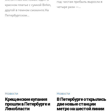
год: чистая прибыль выросла в
красном платье с сумкой Birkin,
четыре раза —...
другой в темном смокинге.На
Петербургском...
Новости
Новости
Крещенские купания
В Петербурге открылись
прошли в Петербурге и
две новые станции
Ленобласти
метро на шестой линии