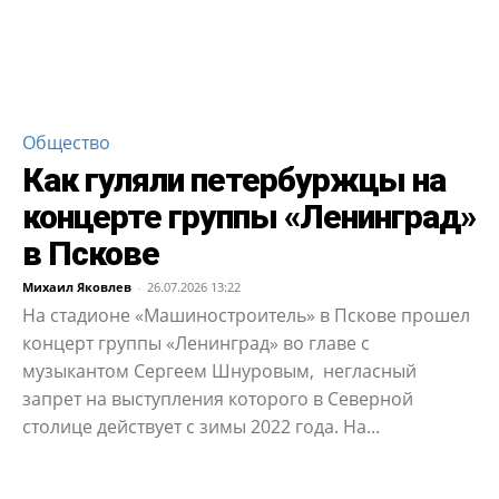
Общество
Как гуляли петербуржцы на
концерте группы «Ленинград»
в Пскове
Михаил Яковлев
-
26.07.2026 13:22
На стадионе «Машиностроитель» в Пскове прошел
концерт группы «Ленинград» во главе с
музыкантом Сергеем Шнуровым, негласный
запрет на выступления которого в Северной
столице действует с зимы 2022 года. На...