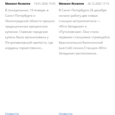
Михаил Яковлев
-
19.01.2026 15:55
Михаил Яковлев
-
26.12.2025 17:15
В понедельник, 19 января, в
В Санкт-Петербурге 26 декабря
Санкт-Петербурге и
начали работу две новые
Ленинградской области прошли
станции метрополитена —
традиционные крещенские
«Юго-Западная» и
купания. Главная городская
«Путиловская». Они стали
купель была организована у
первыми станциями строящейся
Петропавловской крепости, где
Красносельско-Калининской
иордань торжественно...
(шестой) линии.Станция «Юго-
Западная» расположена...
Новости
Новости