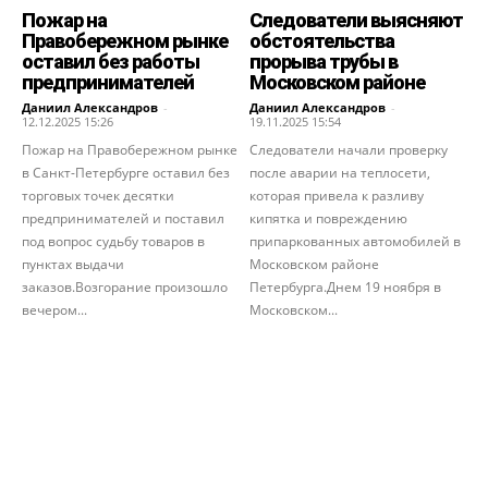
Пожар на
Следователи выясняют
Правобережном рынке
обстоятельства
оставил без работы
прорыва трубы в
предпринимателей
Московском районе
Даниил Александров
-
Даниил Александров
-
12.12.2025 15:26
19.11.2025 15:54
Пожар на Правобережном рынке
Следователи начали проверку
в Санкт-Петербурге оставил без
после аварии на теплосети,
торговых точек десятки
которая привела к разливу
предпринимателей и поставил
кипятка и повреждению
под вопрос судьбу товаров в
припаркованных автомобилей в
пунктах выдачи
Московском районе
заказов.Возгорание произошло
Петербурга.Днем 19 ноября в
вечером...
Московском...