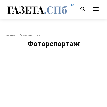
18+
Главная
Фоторепортаж
Фоторепортаж
ALLNW
NEVSKIYPRO
АВАРИЙНЫЙ
АЛЫЕ ПАРУСА
АНОНСЫ