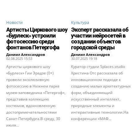
Новости
Культура
Артисты Циркового шоу
Эксперт рассказала об
«Бурлеск» устроили
участии нейросетей в
фотосессию среди
создании объектов
фонтанов Петергофа
городской среды
Даниил Александров
-
Даниил Александров
-
02.08.2025 15:53
30.07.2025 19:18
Артисты циркового шоу
Куратор студии Splaces.studio
«Бурлеск» Гии Эрадзе (0+)
Христина Отс рассказала об
провели эксклюзивную
инновационном подходе к
фотосессию в Нижнем парке
созданию малых архитектурных
музея-заповедника «Петергоф»,
форм, объединяющий
представив коллекцию
искусственный интеллект,
костюмов, вдохновленную
природные элементы и
достопримечательностями
интерактивные технологии.На
Санкт-Петербурга.В среду, 30
конференции «МАФ...
июля...