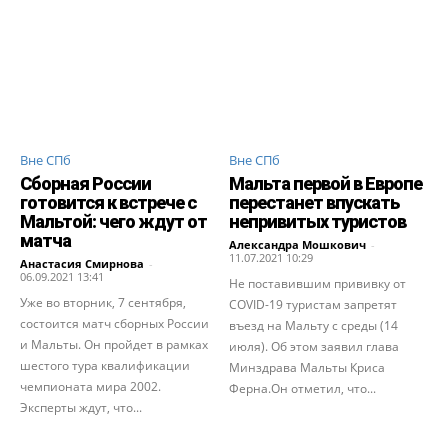
Вне СПб
Вне СПб
Сборная России
Мальта первой в Европе
готовится к встрече с
перестанет впускать
Мальтой: чего ждут от
непривитых туристов
матча
Александра Мошкович
-
11.07.2021 10:29
Анастасия Смирнова
-
06.09.2021 13:41
Не поставившим прививку от
Уже во вторник, 7 сентября,
COVID-19 туристам запретят
состоится матч сборных России
въезд на Мальту с среды (14
и Мальты. Он пройдет в рамках
июля). Об этом заявил глава
шестого тура квалификации
Минздрава Мальты Криса
чемпионата мира 2002.
Ферна.Он отметил, что...
Эксперты ждут, что...