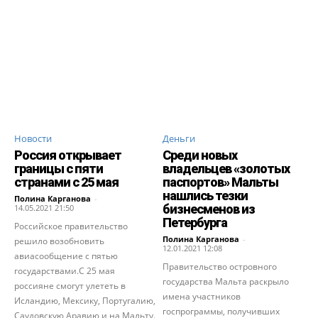
Новости
Деньги
Россия открывает
Среди новых
границы с пяти
владельцев «золотых
странами с 25 мая
паспортов» Мальты
нашлись тезки
Полина Карганова
-
бизнесменов из
14.05.2021 21:50
Петербурга
Российское правительство
Полина Карганова
-
решило возобновить
12.01.2021 12:08
авиасообщение с пятью
Правительство островного
государствами.С 25 мая
государства Мальта раскрыло
россияне смогут улететь в
имена участников
Исландию, Мексику, Португалию,
госпрограммы, получивших
Саудовскую Аравию и на Мальту.