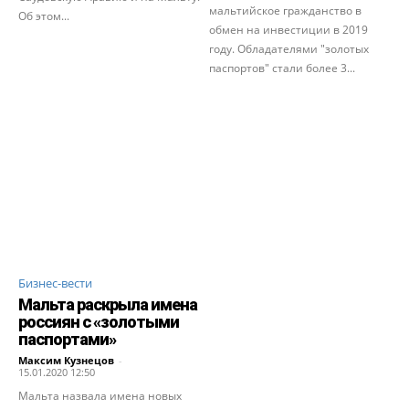
мальтийское гражданство в
Об этом...
обмен на инвестиции в 2019
году. Обладателями "золотых
паспортов" стали более 3...
Бизнес-вести
Мальта раскрыла имена
россиян с «золотыми
паспортами»
Максим Кузнецов
-
15.01.2020 12:50
Мальта назвала имена новых