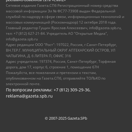
Сетевое издание Газета.СПб Регистрационный номер средства
массовой информации Эл № ФС77-73908 выдан Федеральной
службой по надзору в сфере связи, информационных технологий и
массовых коммуникаций (Роскомнадзор) 12 октября 2018 года.
Главный редактор Гущин Ярослав Алексеевич, info@gazeta.spb.ru,
тел: +7 (812) 627-21-84. Учредитель АО "Открытые Медиа",
info@gazeta.spb.ru
Адрес редакции ООО "Рост": 197022, Россия, г.Санкт-Петербург,
ВН.ТЕР.Г. МУНИЦИПАЛЬНЫЙ ОКРУГ АПТЕКАРСКИЙ ОСТРОВ, УЛ
ЧАПЫГИНА, Д. 6 ЛИТЕРА П, ОФИС 316
Адрес учредителя: 197374, Россия, Санкт-Петербург, Торфяная
дорога, дом 17, корпус 6, строение 1, помещение 67Н
Пожалуйста, все пожелания и претензии к текстам,
опубликованном на Газета.СПб, отправляйте ТОЛЬКО по
электронной почте.
По вопросам рекламы: +7 (812) 309-29-36,
reklama@gazeta.spb.ru
© 2007-2025 Gazeta.SPb