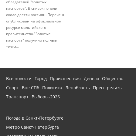
обладателей "золотых
паспортов". В список попали
около десяти россиян. Перечень
опубликован на официальном
ресурсе мальтийского
правительства."Золотые
паспорта" получили полные
тезки...
Все новости
Город
Происшествия
Деньги
Общество
Спорт
Вне СПб
Политика
Ленобласть
Пресс-релизы
Транспорт
Выборы-2026
Погода в Санкт-Петербурге
Метро Санкт-Петербурга