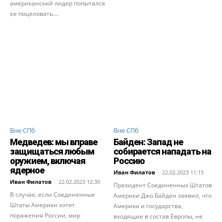
американский лидер попытался
ее поцеловать....
Вне СПб
Вне СПб
Медведев: мы вправе
Байден: Запад не
защищаться любым
собирается нападать на
оружием, включая
Россию
ядерное
Иван Филатов
-
22.02.2023 11:15
Иван Филатов
-
22.02.2023 12:30
Президент Соединенных Штатов
В случае, если Соединенные
Америки Джо Байден заявил, что
Штаты Америки хотят
Америка и государства,
поражения России, мир
входящие в состав Европы, не