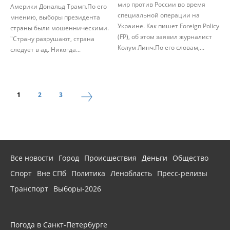
мир против России во время
Америки Дональд Трамп.По его
специальной операции на
мнению, выборы президента
Украине. Как пишет Foreign Policy
страны были мошенническими.
(FP), об этом заявил журналист
"Страну разрушают, страна
Колум Линч.По его словам,...
следует в ад. Никогда...
1
2
3
Все новости
Город
Происшествия
Деньги
Общество
Спорт
Вне СПб
Политика
Ленобласть
Пресс-релизы
Транспорт
Выборы-2026
Погода в Санкт-Петербурге