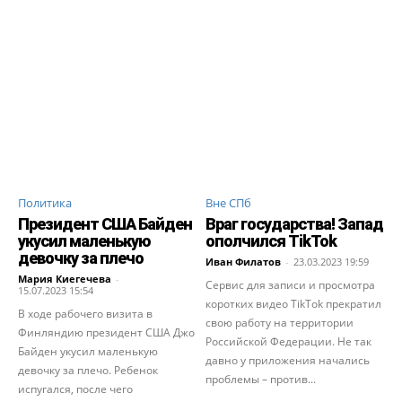
Политика
Вне СПб
Президент США Байден
Враг государства! Запад
укусил маленькую
ополчился TikTok
девочку за плечо
Иван Филатов
-
23.03.2023 19:59
Мария Киегечева
-
Сервис для записи и просмотра
15.07.2023 15:54
коротких видео TikTok прекратил
В ходе рабочего визита в
свою работу на территории
Финляндию президент США Джо
Российской Федерации. Не так
Байден укусил маленькую
давно у приложения начались
девочку за плечо. Ребенок
проблемы – против...
испугался, после чего