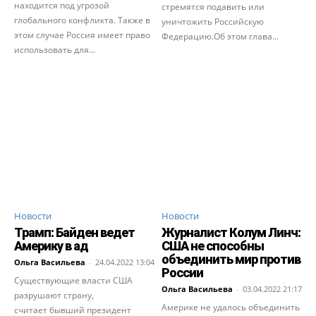
находится под угрозой
стремятся подавить или
глобального конфликта. Также в
уничтожить Российскую
этом случае Россия имеет право
Федерацию.Об этом глава...
использовать для...
Новости
Новости
Трамп: Байден ведет
Журналист Колум Линч:
Америку в ад
США не способны
объединить мир против
Ольга Васильева
-
24.04.2022 13:04
России
Существующие власти США
Ольга Васильева
-
03.04.2022 21:17
разрушают страну,
Америке не удалось объединить
считает бывший президент