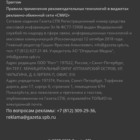
Sparrow
Правила применения рекомендательных технологий в виджетах
рекламно-обменной сети «СМИ2»
Сетевое издание Газета.СПб Регистрационный номер средства
массовой информации Эл № ФС77-73908 выдан Федеральной
службой по надзору в сфере связи, информационных технологий и
массовых коммуникаций (Роскомнадзор) 12 октября 2018 года.
Главный редактор Гущин Ярослав Алексеевич, info@gazeta.spb.ru,
тел: +7 (812) 627-21-84. Учредитель АО "Открытые Медиа",
info@gazeta.spb.ru
Адрес редакции ООО "Рост": 197022, Россия, г.Санкт-Петербург,
ВН.ТЕР.Г. МУНИЦИПАЛЬНЫЙ ОКРУГ АПТЕКАРСКИЙ ОСТРОВ, УЛ
ЧАПЫГИНА, Д. 6 ЛИТЕРА П, ОФИС 316
Адрес учредителя: 197374, Россия, Санкт-Петербург, Торфяная
дорога, дом 17, корпус 6, строение 1, помещение 67Н
Пожалуйста, все пожелания и претензии к текстам,
опубликованном на Газета.СПб, отправляйте ТОЛЬКО по
электронной почте.
По вопросам рекламы: +7 (812) 309-29-36,
reklama@gazeta.spb.ru