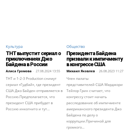
Культура
Общество
ТНТ выпустит сериал о
Президента Байдена
приключениях Джо
призвали к импичменту
Байдена в России
в конгрессе США
Алиса Громова
-
27.08.2024 13:55
Михаил Яковлев
-
26.08.2023 11:27
ТНТ и 1-2-3 Production снимут
Член палаты
сериал «Гудбай», где президент
представителей США Марджори
США Джо Байден отправляется в
Тейлор Грин считает, что
Россию.Предполагается, что
конгрессу стоит начать
президент США прибудет в
расследование об импичменте
Россию инкогнито и тут...
американского президента Джо
Байдена по делу о
коррупции.Причиной для
громкого...