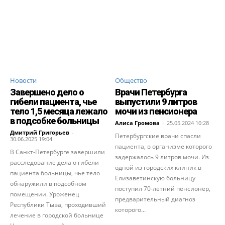
Новости
Общество
Завершено дело о
Врачи Петербурга
гибели пациента, чье
выпустили 9 литров
тело 1,5 месяца лежало
мочи из пенсионера
в подсобке больницы
Алиса Громова
-
25.05.2024 10:28
Дмитрий Григорьев
-
Петербургские врачи спасли
30.06.2025 19:04
пациента, в организме которого
В Санкт-Петербурге завершили
задержалось 9 литров мочи. Из
расследование дела о гибели
одной из городских клиник в
пациента больницы, чье тело
Елизаветинскую больницу
обнаружили в подсобном
поступил 70-летний пенсионер,
помещении. Уроженец
предварительный диагноз
Республики Тыва, проходивший
которого...
лечение в городской больнице