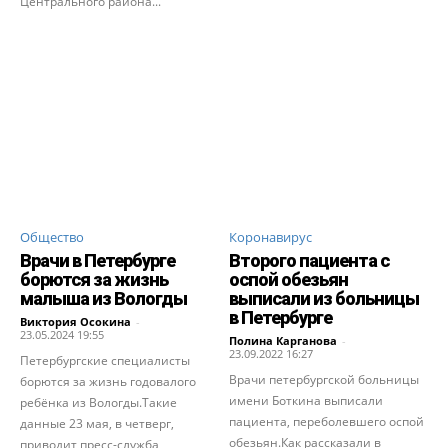
Центрального района...
Общество
Коронавирус
Врачи в Петербурге
Второго пациента с
борются за жизнь
оспой обезьян
малыша из Вологды
выписали из больницы
в Петербурге
Виктория Осокина
-
23.05.2024 19:55
Полина Карганова
-
23.09.2022 16:27
Петербургские специалисты
Врачи петербургской больницы
борются за жизнь годовалого
имени Боткина выписали
ребёнка из Вологды.Такие
пациента, переболевшего оспой
данные 23 мая, в четверг,
обезьян.Как рассказали в
приводит пресс-служба