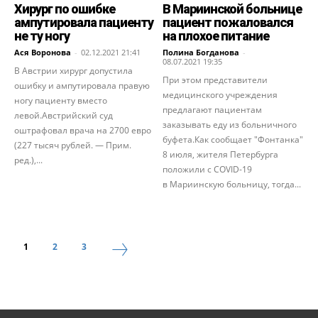
Хирург по ошибке
В Мариинской больнице
ампутировала пациенту
пациент пожаловался
не ту ногу
на плохое питание
Ася Воронова
-
02.12.2021 21:41
Полина Богданова
-
08.07.2021 19:35
В Австрии хирург допустила
При этом представители
ошибку и ампутировала правую
медицинского учреждения
ногу пациенту вместо
предлагают пациентам
левой.Австрийский суд
заказывать еду из больничного
оштрафовал врача на 2700 евро
буфета.Как сообщает "Фонтанка"
(227 тысяч рублей. — Прим.
8 июля, жителя Петербурга
ред.),...
положили с COVID-19
в Мариинскую больницу, тогда...
1
2
3