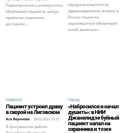
городском комитете по
Педиатрического университета.
здравоохранению, второго в
Маленького пациента, минуя
России пациента,
приёмное отделение,
заразившегося обезьяньей
доставили...
оспой, выписали...
Новости
Город
Пациент устроил драку
«Набросился и начал
в скорой на Лиговском
душить»: в НИИ
Джанелидзе буйный
Ася Воронова
-
28.03.2022 10:15
пациент напал на
В Центральном районе
охранника и тоже
Петербурга 33-летний