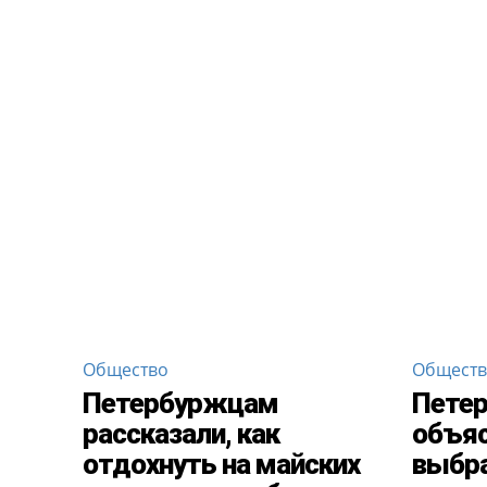
Общество
Общест
Петербуржцам
Пете
рассказали, как
объяс
отдохнуть на майских
выбра