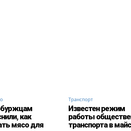
во
Транспорт
рбуржцам
Известен режим
нили, как
работы обществе
ть мясо для
транспорта в май