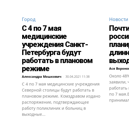
Город
Новости
C 4 по 7 мая
Почти
медицинские
росси
учреждения Санкт-
плани
Петербурга будут
длинн
работать в плановом
выхо
режиме
Ася Вороно
Около 48
Александра Мошкович
-
30.04.2021 11:38
заявили, 
C 4 по 7 мая медицинские учреждения
работать 
Северной столицы будут работать в
по 7 мая.
плановом режиме. Комздравом издано
принимали
распоряжение, подтверждающее
работу поликлиник и больниц в
выходные...