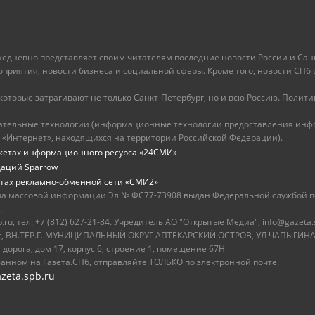
ежедневно представляет своим читателям последние новости России и Санк
иятия, новости бизнеса и социальной сферы. Кроме того, новости СПб сег
оторые затрагивают не только Санкт-Петербург, но и всю Россию. Политика
ательные технологии (информационные технологии предоставления инфо
 «Интернет», находящихся на территории Российской Федерации).
жетах информационного ресурса «24СМИ»
даций Sparrow
тах рекламно-обменной сети «СМИ2»
ва массовой информации Эл № ФС77-73908 выдан Федеральной службой по
.
u, тел: +7 (812) 627-21-84. Учредитель АО "Открытые Медиа", info@gazeta.
бург, ВН.ТЕР.Г. МУНИЦИПАЛЬНЫЙ ОКРУГ АПТЕКАРСКИЙ ОСТРОВ, УЛ ЧАПЫГИНА,
 дорога, дом 17, корпус 6, строение 1, помещение 67Н
ванном на Газета.СПб, отправляйте ТОЛЬКО по электронной почте.
zeta.spb.ru