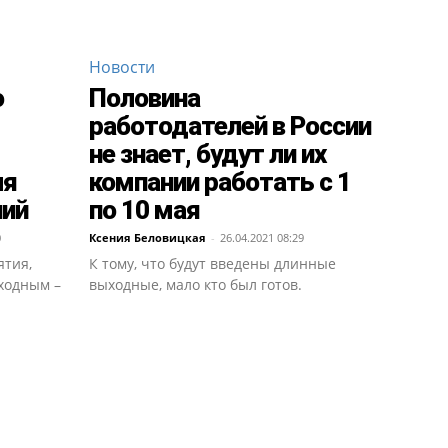
Новости
о
Половина
работодателей в России
не знает, будут ли их
ля
компании работать с 1
ний
по 10 мая
0
Ксения Беловицкая
-
26.04.2021 08:29
ятия,
К тому, что будут введены длинные
ходным –
выходные, мало кто был готов.