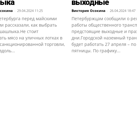
ыка
выходные
Осокина
-
29.04.2024 11:25
Виктория Осокина
-
26.04.2024 18:47
етербурга перед майскими
Петербуржцам сообщили о р
и рассказали, как выбрать
работы общественного трансп
 шашлыка.Не стоит
предстоящие выходные и пр
ть мясо на уличных лотках в
дни.Городской наземный тран
есанкционированной торговли,
будет работать 27 апреля – по
вдоль...
пятницы. По графику...