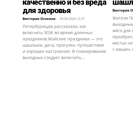
качественно и без вреда
шашл
для здоровья
Виктория 
Жителя П
Виктория Осокина
-
29.04.2024 12:37
выходным
Петербуржцам рассказали, как
мясо для
включить ЗОЖ во время длинных
приобрета
праздников.Майские праздники — это
местах н
шашлыки, дача, прогулки, путешествия
с машин, 
и хорошее настроение. В планирование
выходных следует включить...