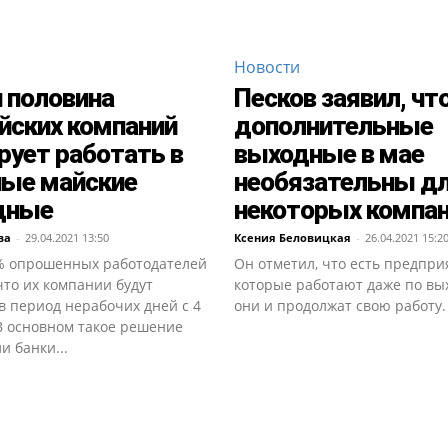
Новости
 половина
Песков заявил, чт
йских компаний
дополнительные
рует работать в
выходные в мае
ые майские
необязательны д
дные
некоторых компа
ва
-
29.04.2021 13:50
Ксения Беловицкая
-
26.04.2021 15:2
% опрошенных работодателей
Он отметил, что есть предпри
что их компании будут
которые работают даже по вы
в период нерабочих дней с 4
они и продолжат свою работу.
В основном такое решение
 банки...