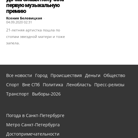
первую музыкальную
премию
Ксения Беловицкая
-
04.09.2020 02:31
21-летняя артистка пошла по
стопам звездной матери и тоже
запела.
Все новости
Город
Происшествия
Деньги
Общество
Спорт
Вне СПб
Политика
Ленобласть
Пресс-релизы
Транспорт
Выборы-2026
Погода в Санкт-Петербурге
Метро Санкт-Петербурга
Достопримечательности