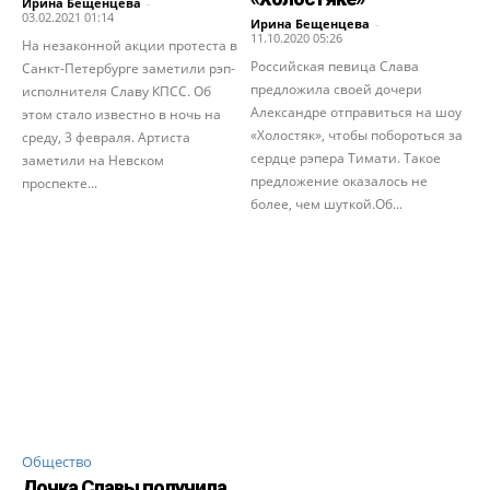
Ирина Бещенцева
-
03.02.2021 01:14
Ирина Бещенцева
-
11.10.2020 05:26
На незаконной акции протеста в
Российская певица Слава
Санкт-Петербурге заметили рэп-
предложила своей дочери
исполнителя Славу КПСС. Об
Александре отправиться на шоу
этом стало известно в ночь на
«Холостяк», чтобы побороться за
среду, 3 февраля. Артиста
сердце рэпера Тимати. Такое
заметили на Невском
предложение оказалось не
проспекте...
более, чем шуткой.Об...
Общество
Дочка Славы получила