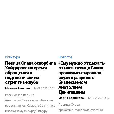
Культура
Новости
Певица Слава оскорбила
«Ему нужно отдыхать
Хайдарова во время
от нас»: певица Слава
обращения к
прокомментировала
подписчикам из
слухи о разрыве с
стриптиз-клуба
бизнесменом
Анатолием
Михаил Яковлев
-
14.09.2023 13:01
Данилицким
Российская певица
Мария Горшкова
-
12.10.2022 19:56
Анастасия Сланевская, больше
Певица Слава
известная как Слава, обратилась
прокомментировала сплетни
к звездному хирургу Тимуру