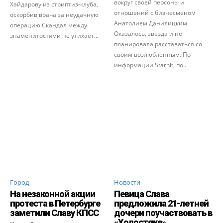
вокруг своей персоны и
Хайдарову из стриптиз-клуба,
отношений с бизнесменом
оскорбив врача за неудачную
Анатолием Данилицким.
операцию.Скандал между
Оказалось, звезда и не
знаменитостями не утихает...
планировала расставаться со
своим возлюбленным. По
информации Starhit, по...
Город
Новости
На незаконной акции
Певица Слава
протеста в Петербурге
предложила 21-летней
заметили Славу КПСС
дочери поучаствовать в
«Холостяке»