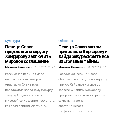
Культура
Общество
Певица Слава
Певица Слава матом
предложила хирургу
пригрозила Киркорову и
Хайдарову заключить
Хайдарову раскрыть все
мировое соглашение
их «грязные тайны»
Михаил Яковлев
-
01.10.2023 20:27
Михаил Яковлев
-
30.09.2023 10:18
Российская певица Слава,
Российская певица Слава
настоящее имя которой
обратилась к звездному хирургу
Анастасия Сланевская,
Тимуру Хайдарову и своему
предложила звездному хирургу
коллеге Филиппу Киркорову,
Тимуру Хайдарову пойти на
пригрозив раскрыть их грязные
мировой соглашение после того,
секреты на фоне
как врач принял участие в...
обострившегося
конфликта.После того,...