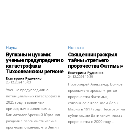
Наука
Новости
Вулканы и цунами:
Священник раскрыл
ученые предупредили о
тайны «третьего
катастрофах в
пророчества Фатимы»
Тихоокеанском регионе
Екатерина Рудненко
-
24.12.2024 19:39
Екатерина Рудненко
-
25.12.2024 15:03
Протоиерей Александр Волков
Ученые предупредили о
прокомментировал «третье
потенциальных катастрофах в
пророчества Фатимы»,
2025 году, вызванных
связанное с явлением Девы
природными явлениями.
Марии в 1917 году. Несмотря на
Климатолог Арсений Юрганов
публикацию Ватиканом текста
разделил пессимистические
пророчества в 2000 году,...
прогнозы, отмечая, что Земля