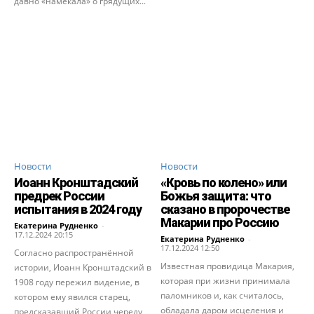
давно «намекала» о грядущих...
Новости
Новости
Иоанн Кронштадский
«Кровь по колено» или
предрек России
Божья защита: что
испытания в 2024 году
сказано в пророчестве
Макарии про Россию
Екатерина Рудненко
-
17.12.2024 20:15
Екатерина Рудненко
-
17.12.2024 12:50
Согласно распространённой
Известная провидица Макария,
истории, Иоанн Кронштадский в
которая при жизни принимала
1908 году пережил видение, в
паломников и, как считалось,
котором ему явился старец,
обладала даром исцеления и
предсказавший России череду