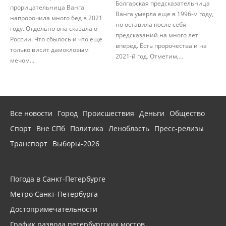
Болгарская предсказательница
прорицательница Ванга
Ванга умерла еще в 1996-м году,
напророчила много бед в 2021
но оставила после себя
году. Отдельно она сказала о
предсказаний на много лет
России. Что сбылось и что еще
вперед. Есть пророчества и на
только висит дамокловым
2021-й год. Отметим,...
мечом...
Все новости
Город
Происшествия
Деньги
Общество
Спорт
Вне СПб
Политика
Ленобласть
Пресс-релизы
Транспорт
Выборы-2026
Погода в Санкт-Петербурге
Метро Санкт-Петербурга
Достопримечательности
График развода петербургских мостов