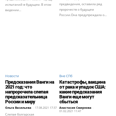
предвидения, оставила ряд
испытаний в будущем. В этом
пророчеств о будущем
видении...
России.Она предупреждала о...
Новости
Вне СПб
Предсказания Ванги на
Катастрофы, вакцина
2021 год: что
от рака и упадок США:
напророчила слепая
какие предсказания
предсказательница
Ванги еще могут
России и миру
сбыться
Ольга Васильева
-
17.08.2021 17:37
Анастасия Смирнова
-
01.02.2021 11:47
Слепая болгарская