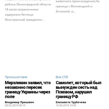
животного происхождения.На
района Ленинградской области
границе с Финляндией и
18 июля пограничники
Эстонией, а...
задержали беглеца.
Иностранный гражданин...
Происшествия
Вне СПб
Мерзликин заявил, что
Самолет, который был
незаконно пересек
вынужден сесть над
границу Украины через
Псковом, нарушил
поле
границу РФ
Владимир Пришвин
-
Елизавета Трубачева
-
08.05.2019 06:10
19.04.2019 14:45