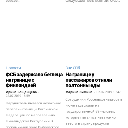
борьбе...
следующих предприятий: ОАО...
Новости
Вне СПб
ФСБ задержало беглеца
На границе у
на границе с
пассажиров отняли
Финляндией
полтонны еды
Ирина Бещенцева
-
Марина Зимина
-
02.07.2019 15:47
22.07.2019 16:59
Сотрудники Россельхознадзора в
Нарушитель пытался незаконно
июне задержали на
пересечь границы Российской
государственной 89 человек,
Федерации по направлению
которые пытались незаконно
Финляндской Республики.В
ввести в страну продукты
пограничной зоне Выборгского