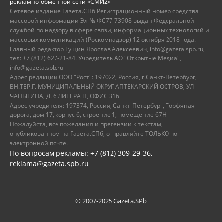
рекламно-обменной сети «СМИ2»
Сетевое издание Газета.СПб Регистрационный номер средства
массовой информации Эл № ФС77-73908 выдан Федеральной
службой по надзору в сфере связи, информационных технологий и
массовых коммуникаций (Роскомнадзор) 12 октября 2018 года.
Главный редактор Гущин Ярослав Алексеевич, info@gazeta.spb.ru,
тел: +7 (812) 627-21-84. Учредитель АО "Открытые Медиа",
info@gazeta.spb.ru
Адрес редакции ООО "Рост": 197022, Россия, г.Санкт-Петербург,
ВН.ТЕР.Г. МУНИЦИПАЛЬНЫЙ ОКРУГ АПТЕКАРСКИЙ ОСТРОВ, УЛ
ЧАПЫГИНА, Д. 6 ЛИТЕРА П, ОФИС 316
Адрес учредителя: 197374, Россия, Санкт-Петербург, Торфяная
дорога, дом 17, корпус 6, строение 1, помещение 67Н
Пожалуйста, все пожелания и претензии к текстам,
опубликованном на Газета.СПб, отправляйте ТОЛЬКО по
электронной почте.
По вопросам рекламы: +7 (812) 309-29-36,
reklama@gazeta.spb.ru
© 2007-2025 Gazeta.SPb