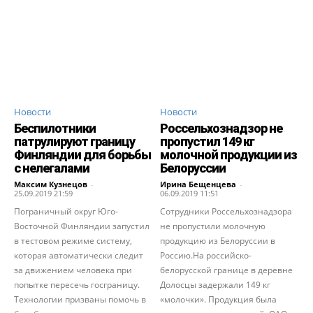
Новости
Новости
Беспилотники
Россельхознадзор не
патрулируют границу
пропустил 149 кг
Финляндии для борьбы
молочной продукции из
с нелегалами
Белоруссии
Максим Кузнецов
-
Ирина Бещенцева
-
25.09.2019 21:59
06.09.2019 11:51
Пограничный округ Юго-
Сотрудники Россельхознадзора
Восточной Финляндии запустил
не пропустили молочную
в тестовом режиме систему,
продукцию из Белоруссии в
которая автоматически следит
Россию.На российско-
за движением человека при
белорусской границе в деревне
попытке пересечь госграницу.
Долосцы задержали 149 кг
Технологии призваны помочь в
«молочки». Продукция была