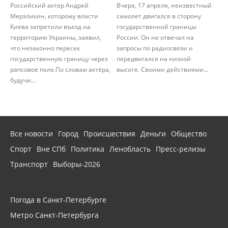
Российский актер Андрей
Вчера, 17 апреля, неизвестный
Мерзликин, которому власти
самолет двигался в сторону
Киева запретили въезд на
государственной границы
территорию Украины, заявил,
России. Он не отвечал на
что незаконно пересек
запросы по радиосвязи и
государственную границу через
передвигался на низкой
рапсовое поле.По словам актёра,
высоте. Своими действиями...
будучи...
Все новости
Город
Происшествия
Деньги
Общество
Спорт
Вне СПб
Политика
Ленобласть
Пресс-релизы
Транспорт
Выборы-2026
Погода в Санкт-Петербурге
Метро Санкт-Петербурга