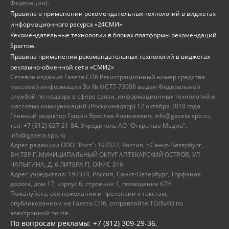
Федерации).
Правила о применении рекомендательных технологий в виджетах
информационного ресурса «24СМИ»
Рекомендательные технологии в блоках платформы рекомендаций
Sparrow
Правила применения рекомендательных технологий в виджетах
рекламно-обменной сети «СМИ2»
Сетевое издание Газета.СПб Регистрационный номер средства
массовой информации Эл № ФС77-73908 выдан Федеральной
службой по надзору в сфере связи, информационных технологий и
массовых коммуникаций (Роскомнадзор) 12 октября 2018 года.
Главный редактор Гущин Ярослав Алексеевич, info@gazeta.spb.ru,
тел: +7 (812) 627-21-84. Учредитель АО "Открытые Медиа",
info@gazeta.spb.ru
Адрес редакции ООО "Рост": 197022, Россия, г.Санкт-Петербург,
ВН.ТЕР.Г. МУНИЦИПАЛЬНЫЙ ОКРУГ АПТЕКАРСКИЙ ОСТРОВ, УЛ
ЧАПЫГИНА, Д. 6 ЛИТЕРА П, ОФИС 316
Адрес учредителя: 197374, Россия, Санкт-Петербург, Торфяная
дорога, дом 17, корпус 6, строение 1, помещение 67Н
Пожалуйста, все пожелания и претензии к текстам,
опубликованном на Газета.СПб, отправляйте ТОЛЬКО по
электронной почте.
По вопросам рекламы: +7 (812) 309-29-36,