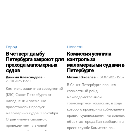
Город
Новости
В четверг дамбу
Комиссия усилила
Петербурга закроют для
контроль за
прохода маломерных
маломерными судами в
судов
Петербурге
Даниил Александров
-
Михаил Яковлев
-
04.07.2025 15:57
29.10.2025 15:20
В Санкт-Петербурге прошел
Комплекс защитных сооружений
совместный рейд
(КЗС) Санкт-Петербурга от
межведомственной
наводнений временно
транспортной комиссии, в ходе
приостановит пропуск
которого проверили соблюдение
маломерных судов 30 октября.
правил судовождения на водных
Ограничение связано с
объектах города.Как сообщили в
проведением плановой
пресс-службе Комитета по...