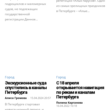
репетиции «Алых парусов». Один
гидроциклов и маломерных
из самых зрелищных праздников
судов, не подлежащих
в Петербурге – «Алые...
государственной
регистрации.Данное...
Город
Город
Экскурсионные суда
С 18 апреля
спустились в каналы
открывается навигация
Петербурга
по рекам и каналам
Петербурга
Алиса Громова
-
15.04.2024 20:57
Полина Карганова
-
В Петербурге стартовал
16.04.2022 10:18
навигационный период, и