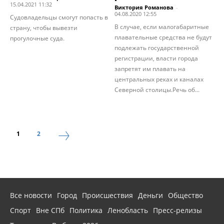
15.04.2021 11:32
Виктория Романова
-
04.08.2020 12:55
Судовладельцы смогут попасть в
В случае, если малогабаритные
страну, чтобы вывезти
плавательные средства не будут
прогулочные суда.
подлежать государственной
регистрации, власти города
запретят им плавать на
центральных реках и каналах
Северной столицы.Речь об...
1
2
Все новости
Город
Происшествия
Деньги
Общество
Спорт
Вне СПб
Политика
Ленобласть
Пресс-релизы