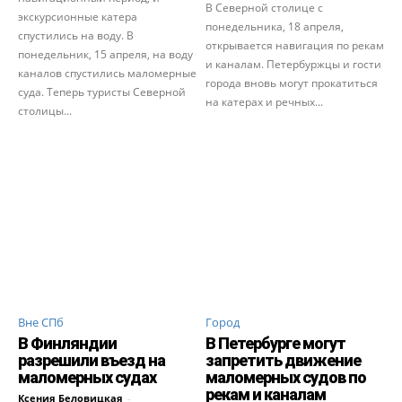
В Северной столице с
экскурсионные катера
понедельника, 18 апреля,
спустились на воду. В
открывается навигация по рекам
понедельник, 15 апреля, на воду
и каналам. Петербуржцы и гости
каналов спустились маломерные
города вновь могут прокатиться
суда. Теперь туристы Северной
на катерах и речных...
столицы...
Вне СПб
Город
В Финляндии
В Петербурге могут
разрешили въезд на
запретить движение
маломерных судах
маломерных судов по
рекам и каналам
Ксения Беловицкая
-