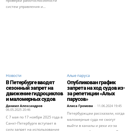
проверки работоспособности
систем управления и...
Новости
Алые паруса
В Петербурге вводят
Опубликован график
сезонный запрет на
запрета на ход судов из-
движение гидроциклов
за репетиции «Алых
и маломерных судов
парусов»
Даниил Александров
-
Алиса Громова
-
11.06.2024 19:45
06.05.2025 20:46
Петербуржцам рассказали, когда
С 7 мая по 17 ноября 2025 года в
маломерные суда не смогут
Санкт-Петербурге вступает в
выйти в каналы и реки из-за
силу запрет на использование