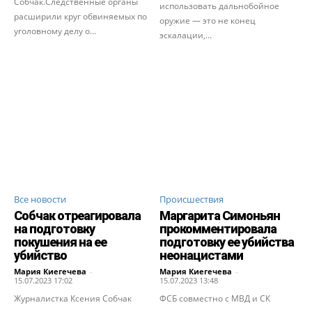
Собчак.Следственные органы
использовать дальнобойное
расширили круг обвиняемых по
оружие — это не конец
уголовному делу о...
эскалации,...
Все новости
Происшествия
Собчак отреагировала
Маргарита Симоньян
на подготовку
прокомментировала
покушения на ее
подготовку ее убийства
убийство
неонацистами
Мария Киегечева
-
Мария Киегечева
-
15.07.2023 17:02
15.07.2023 13:48
Журналистка Ксения Собчак
ФСБ совместно с МВД и СК