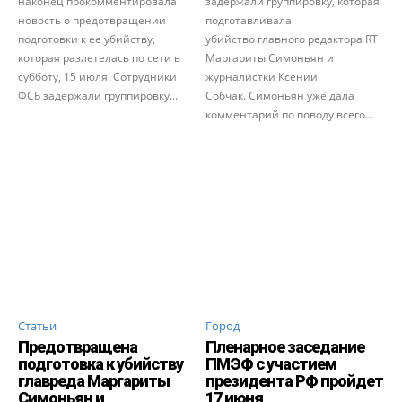
наконец прокомментировала
задержали группировку, которая
новость о предотвращении
подготавливала
подготовки к ее убийству,
убийство главного редактора RT
которая разлетелась по сети в
Маргариты Симоньян и
субботу, 15 июля. Сотрудники
журналистки Ксении
ФСБ задержали группировку...
Собчак. Симоньян уже дала
комментарий по поводу всего...
Статьи
Город
Предотвращена
Пленарное заседание
подготовка к убийству
ПМЭФ с участием
главреда Маргариты
президента РФ пройдет
Симоньян и
17 июня