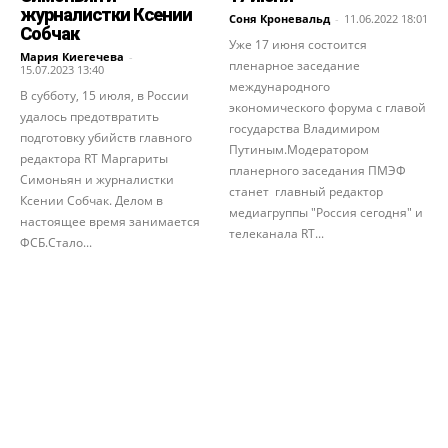
журналистки Ксении
Соня Кроневальд
-
11.06.2022 18:01
Собчак
Уже 17 июня состоится
Мария Киегечева
-
пленарное заседание
15.07.2023 13:40
международного
В субботу, 15 июля, в России
экономического форума с главой
удалось предотвратить
государства Владимиром
подготовку убийств главного
Путиным.Модератором
редактора RT Маргариты
планерного заседания ПМЭФ
Симоньян и журналистки
станет главный редактор
Ксении Собчак. Делом в
медиагруппы "Россия сегодня" и
настоящее время занимается
телеканала RT...
ФСБ.Стало...