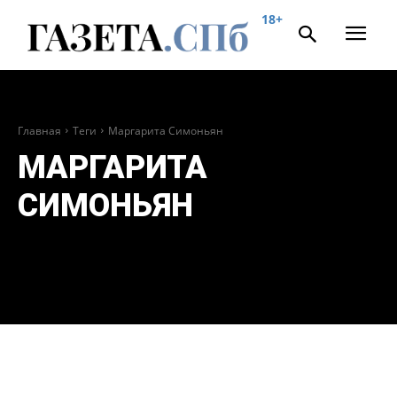
18+
Главная
Теги
Маргарита Симоньян
МАРГАРИТА
СИМОНЬЯН