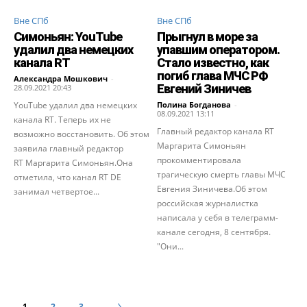
Вне СПб
Вне СПб
Симоньян: YouTube
Прыгнул в море за
удалил два немецких
упавшим оператором.
канала RT
Стало известно, как
погиб глава МЧС РФ
Александра Мошкович
-
Евгений Зиничев
28.09.2021 20:43
YouTube удалил два немецких
Полина Богданова
-
08.09.2021 13:11
канала RT. Теперь их не
Главный редактор канала RT
возможно восстановить. Об этом
Маргарита Симоньян
заявила главный редактор
прокомментировала
RT Маргарита Симоньян.Она
трагическую смерть главы МЧС
отметила, что канал RT DE
Евгения Зиничева.Об этом
занимал четвертое...
российская журналистка
написала у себя в телеграмм-
канале сегодня, 8 сентября.
"Они...
1
2
3