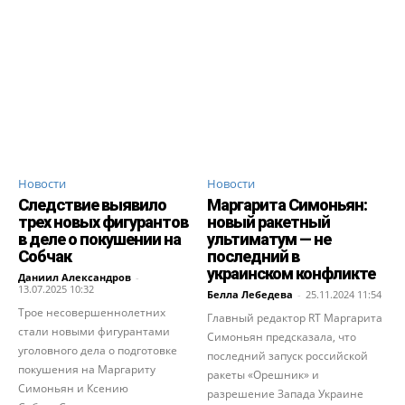
Новости
Новости
Следствие выявило
Маргарита Симоньян:
трех новых фигурантов
новый ракетный
в деле о покушении на
ультиматум — не
Собчак
последний в
украинском конфликте
Даниил Александров
-
13.07.2025 10:32
Белла Лебедева
-
25.11.2024 11:54
Трое несовершеннолетних
Главный редактор RT Маргарита
стали новыми фигурантами
Симоньян предсказала, что
уголовного дела о подготовке
последний запуск российской
покушения на Маргариту
ракеты «Орешник» и
Симоньян и Ксению
разрешение Запада Украине