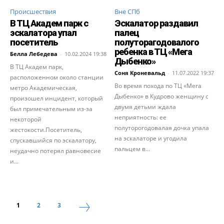
Происшествия
Вне СПб
В ТЦ Академ парк с
Эскалатор раздавил
эскалатора упал
палец
посетитель
полуторагодовалого
ребенка в ТЦ «Мега
Белла Лебедева
-
10.02.2024 19:38
Дыбенко»
В ТЦ Академ парк,
Соня Кроневальд
-
11.07.2022 19:37
расположенном около станции
Во время похода по ТЦ «Мега
метро Академическая,
Дыбенко» в Кудрово женщину с
произошел инцидент, который
двумя детьми ждала
был примечательным из-за
неприятность: ее
некоторой
полуторогодовалая дочка упала
жестокости.Посетитель,
на эскалаторе и угодила
спускавшийся по эскалатору,
пальцем в...
неудачно потерял равновесие
и...
1
2
3