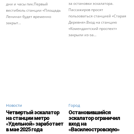
за остановки эскалатора.
дни и часы пик.Первый
Пассажиров просят
вестибюль станции «Площадь
пользоваться станцией «Старая
Ленина» будет временно
Деревня».Вход на станцию
закрыт...
«Комендантский проспект»
закрыли из-за...
Новости
Город
Четвертый эскалатор
Остановившийся
на станции метро
эскалатор ограничил
«Удельной» заработает
вход на
в мае 2025 года
«Василеостровскую»