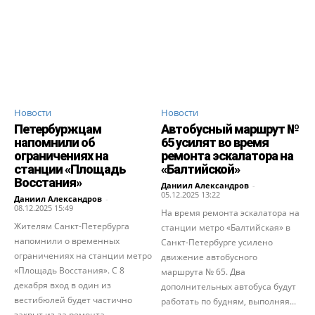
Новости
Новости
Петербуржцам
Автобусный маршрут №
напомнили об
65 усилят во время
ограничениях на
ремонта эскалатора на
станции «Площадь
«Балтийской»
Восстания»
Даниил Александров
-
05.12.2025 13:22
Даниил Александров
-
08.12.2025 15:49
На время ремонта эскалатора на
Жителям Санкт-Петербурга
станции метро «Балтийская» в
напомнили о временных
Санкт-Петербурге усилено
ограничениях на станции метро
движение автобусного
«Площадь Восстания». С 8
маршрута № 65. Два
декабря вход в один из
дополнительных автобуса будут
вестибюлей будет частично
работать по будням, выполняя...
закрыт из-за ремонта...