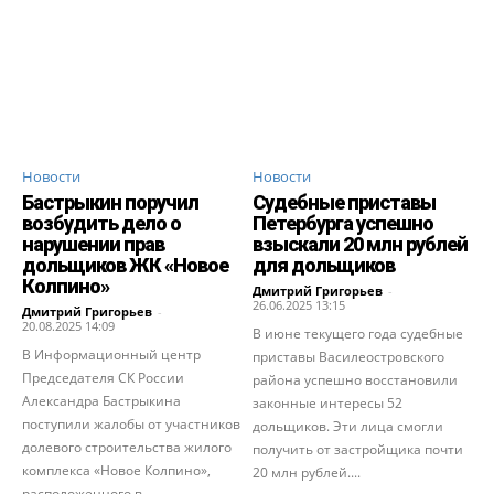
Новости
Новости
Бастрыкин поручил
Судебные приставы
возбудить дело о
Петербурга успешно
нарушении прав
взыскали 20 млн рублей
дольщиков ЖК «Новое
для дольщиков
Колпино»
Дмитрий Григорьев
-
26.06.2025 13:15
Дмитрий Григорьев
-
20.08.2025 14:09
В июне текущего года судебные
В Информационный центр
приставы Василеостровского
Председателя СК России
района успешно восстановили
Александра Бастрыкина
законные интересы 52
поступили жалобы от участников
дольщиков. Эти лица смогли
долевого строительства жилого
получить от застройщика почти
комплекса «Новое Колпино»,
20 млн рублей....
расположенного в