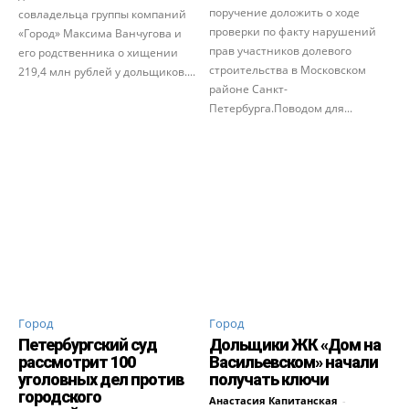
поручение доложить о ходе
совладельца группы компаний
проверки по факту нарушений
«Город» Максима Ванчугова и
прав участников долевого
его родственника о хищении
строительства в Московском
219,4 млн рублей у дольщиков....
районе Санкт-
Петербурга.Поводом для...
Город
Город
Петербургский суд
Дольщики ЖК «Дом на
рассмотрит 100
Васильевском» начали
уголовных дел против
получать ключи
городского
Анастасия Капитанская
-