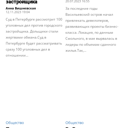
застройщика
20.07.2023 16:55
Анна Вишневская
-
За последние годы
12.11.2023 19:04
Васильевский остров начал
Суд в Петербурге рассмотрит 100
привлекать девелоперов,
уголовных дел против городского
развивающих проекты бизнес-
застройщика. Дольщики стали
класса. Локация, по данным
жертвами обмана.Суд в
Смольного, в мае вырвалась в
Петербурге будет рассматривать
лидеры по объемам сданного
сразу 100 уголовных дел в
жилья.Так,...
отношении...
Общество
Общество