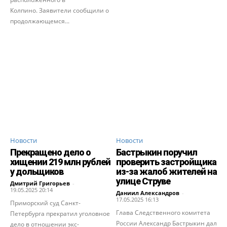
Колпино. Заявители сообщили о
продолжающемся...
Новости
Новости
Прекращено дело о
Бастрыкин поручил
хищении 219 млн рублей
проверить застройщика
у дольщиков
из-за жалоб жителей на
улице Струве
Дмитрий Григорьев
-
19.05.2025 20:14
Даниил Александров
-
17.05.2025 16:13
Приморский суд Санкт-
Глава Следственного комитета
Петербурга прекратил уголовное
России Александр Бастрыкин дал
дело в отношении экс-