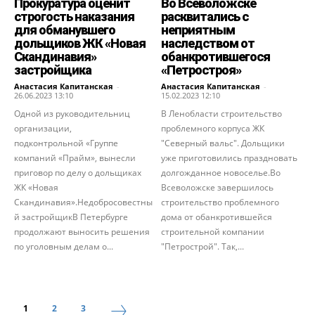
Прокуратура оценит
Во Всеволожске
строгость наказания
расквитались с
для обманувшего
неприятным
дольщиков ЖК «Новая
наследством от
Скандинавия»
обанкротившегося
застройщика
«Петростроя»
Анастасия Капитанская
-
Анастасия Капитанская
-
26.06.2023 13:10
15.02.2023 12:10
Одной из руководительниц
В Ленобласти строительство
организации,
проблемного корпуса ЖК
подконтрольной «Группе
"Северный вальс". Дольщики
компаний «Прайм», вынесли
уже приготовились праздновать
приговор по делу о дольщиках
долгожданное новоселье.Во
ЖК «Новая
Всеволожске завершилось
Скандинавия».Недобросовестны
строительство проблемного
й застройщикВ Петербурге
дома от обанкротившейся
продолжают выносить решения
строительной компании
по уголовным делам о...
"Петрострой". Так,...
1
2
3