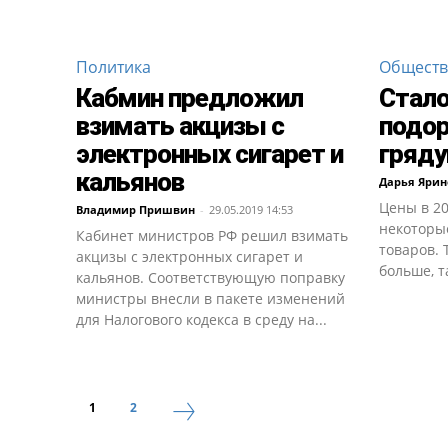
Политика
Общест
Кабмин предложил
Стало
взимать акцизы с
подо
электронных сигарет и
гряду
кальянов
Дарья Яри
Цены в 20
Владимир Пришвин
-
29.05.2019 14:53
некоторы
Кабинет министров РФ решил взимать
товаров. 
акцизы с электронных сигарет и
больше, т
кальянов. Соответствующую поправку
министры внесли в пакете изменений
для Налогового кодекса в среду на...
1
2