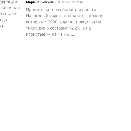
едерации
Марина Зимина
-
09.07.2019 08:34
 табачная
Правительство собирается внести
ен стало
Налоговый кодекс поправки, согласно
ода.
которым с 2020 года рост акцизов на
кт
тихие вина составит 72,2%, а на
игристые — на 11,1%.С...