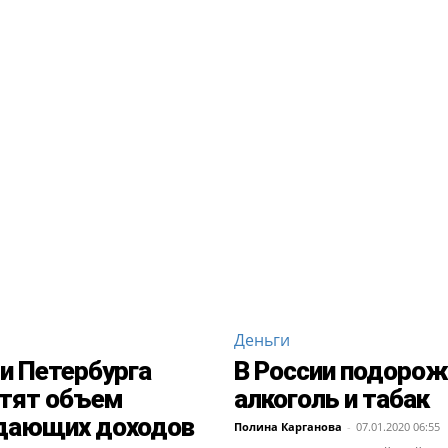
Деньги
и Петербурга
В России подорож
тят объем
алкоголь и табак
дающих доходов
Полина Карганова
-
07.01.2020 06:55