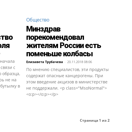
Общество
Минздрав
ство
порекомендовал
оля
жителям России есть
поменьше колбасы
9
 начала
Елизавета Трубачева
-
20.11.2018 08:06
 связи с
По мнению специалистов, эти продукты
 образца,
содержат опасные канцерогены. При
рь не на
этом введение акцизов в министерстве
 бутылку в
не поддержали. <p class="MsoNormal">
<o:p></o:p></p>
Страница 1 из 2