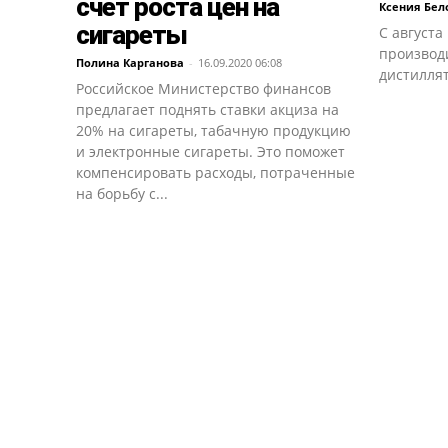
счет роста цен на
Ксения Бел
сигареты
С августа
производ
Полина Карганова
-
16.09.2020 06:08
дистилля
Российское Министерство финансов
предлагает поднять ставки акциза на
20% на сигареты, табачную продукцию
и электронные сигареты. Это поможет
компенсировать расходы, потраченные
на борьбу с...