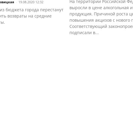
На территории Российской Ф
овицкая
-
19.08.2020 12:32
выросли в цене алкогольная и
 из бюджета города перестанут
продукция. Причиной роста ц
ить возвраты на средние
повышения акцизов с нового г
ты.
Соответствующий законопрое
подписали в...