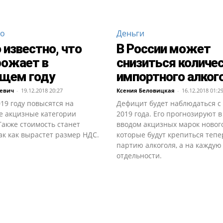
во
Деньги
 известно, что
В России может
рожает в
снизиться количе
щем году
импортного алког
невич
-
19.12.2018 20:27
Ксения Беловицкая
-
16.12.2018 01:2
19 году повысятся на
Дефицит будет наблюдаться с
е акцизные категории
2019 года. Его прогнозируют в
Также стоимость станет
вводом акцизных марок нового
ак как вырастет размер НДС.
которые будут крепиться тепе
партию алкоголя, а на каждую
отдельности.