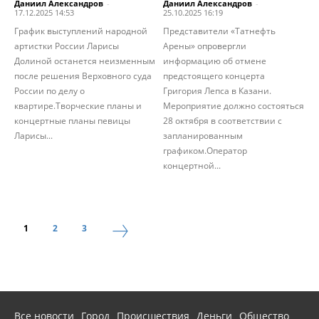
Даниил Александров
-
Даниил Александров
-
17.12.2025 14:53
25.10.2025 16:19
График выступлений народной
Представители «Татнефть
артистки России Ларисы
Арены» опровергли
Долиной останется неизменным
информацию об отмене
после решения Верховного суда
предстоящего концерта
России по делу о
Григория Лепса в Казани.
квартире.Творческие планы и
Мероприятие должно состояться
концертные планы певицы
28 октября в соответствии с
Ларисы...
запланированным
графиком.Оператор
концертной...
1
2
3
Все новости
Город
Происшествия
Деньги
Общество