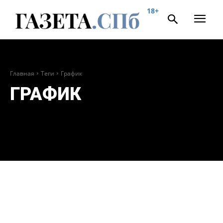
18+
Главная
Теги
График
ГРАФИК