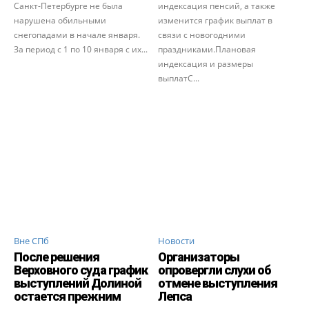
Санкт-Петербурге не была
индексация пенсий, а также
нарушена обильными
изменится график выплат в
снегопадами в начале января.
связи с новогодними
За период с 1 по 10 января с их...
праздниками.Плановая
индексация и размеры
выплатС...
Вне СПб
Новости
После решения
Организаторы
Верховного суда график
опровергли слухи об
выступлений Долиной
отмене выступления
остается прежним
Лепса