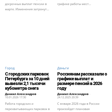
досрочных выплат пенсии в
графике работы мест...
марте. Изменения затронут...
Город
Деньги
С городских парковок
Россиянам рассказали о
Петербурга за 10 дней
графике выплат и
вывезли 2,1 тысячи
размере пенсий в 2026
кубометра снега
году
Даниил Александров
-
Даниил Александров
-
10.01.2026 17:30
24.12.2025 20:39
Работа городских и
С января 2026 года в России
перехватывающих парковок в
произойдет плановая