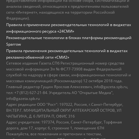
предоставления информации на основе сбора, систематизации и
анализа сведений, относящихся к предпочтениям пользователей
сети «Интернет», находящихся на территории Российской
Федерации).
Правила о применении рекомендательных технологий в виджетах
информационного ресурса «24СМИ»
Рекомендательные технологии в блоках платформы рекомендаций
Sparrow
Правила применения рекомендательных технологий в виджетах
рекламно-обменной сети «СМИ2»
Сетевое издание Газета.СПб Регистрационный номер средства
массовой информации Эл № ФС77-73908 выдан Федеральной
службой по надзору в сфере связи, информационных технологий и
массовых коммуникаций (Роскомнадзор) 12 октября 2018 года.
Главный редактор Гущин Ярослав Алексеевич, info@gazeta.spb.ru,
тел: +7 (812) 627-21-84. Учредитель АО "Открытые Медиа",
info@gazeta.spb.ru
Адрес редакции ООО "Рост": 197022, Россия, г.Санкт-Петербург,
ВН.ТЕР.Г. МУНИЦИПАЛЬНЫЙ ОКРУГ АПТЕКАРСКИЙ ОСТРОВ, УЛ
ЧАПЫГИНА, Д. 6 ЛИТЕРА П, ОФИС 316
Адрес учредителя: 197374, Россия, Санкт-Петербург, Торфяная
дорога, дом 17, корпус 6, строение 1, помещение 67Н
Пожалуйста, все пожелания и претензии к текстам,