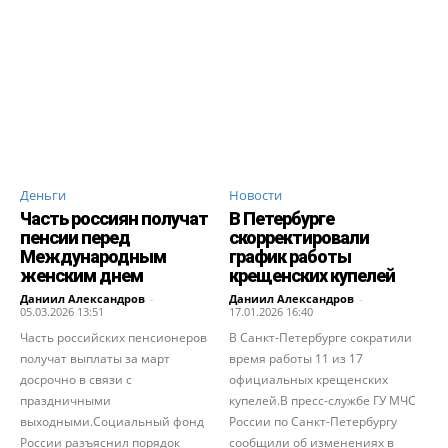
Деньги
Новости
Часть россиян получат
В Петербурге
пенсии перед
скорректировали
Международным
график работы
женским днем
крещенских купелей
Даниил Александров
-
Даниил Александров
-
05.03.2026 13:51
17.01.2026 16:40
Часть российских пенсионеров
В Санкт-Петербурге сократили
получат выплаты за март
время работы 11 из 17
досрочно в связи с
официальных крещенских
праздничными
купелей.В пресс-службе ГУ МЧС
выходными.Социальный фонд
России по Санкт-Петербургу
России разъяснил порядок
сообщили об изменениях в