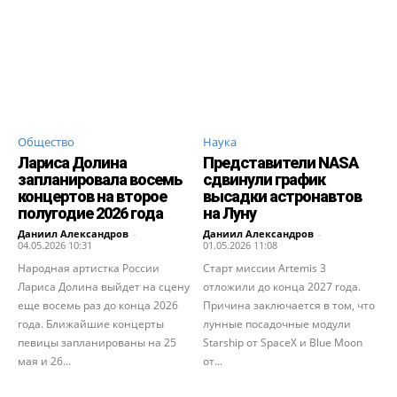
Общество
Наука
Лариса Долина
Представители NASA
запланировала восемь
сдвинули график
концертов на второе
высадки астронавтов
полугодие 2026 года
на Луну
Даниил Александров
-
Даниил Александров
-
04.05.2026 10:31
01.05.2026 11:08
Народная артистка России
Старт миссии Artemis 3
Лариса Долина выйдет на сцену
отложили до конца 2027 года.
еще восемь раз до конца 2026
Причина заключается в том, что
года. Ближайшие концерты
лунные посадочные модули
певицы запланированы на 25
Starship от SpaceX и Blue Moon
мая и 26...
от...