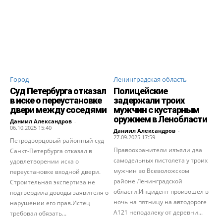
Город
Ленинградская область
Суд Петербурга отказал
Полицейские
в иске о переустановке
задержали троих
двери между соседями
мужчин с кустарным
оружием в Ленобласти
Даниил Александров
-
06.10.2025 15:40
Даниил Александров
-
27.09.2025 17:59
Петродворцовый районный суд
Правоохранители изъяли два
Санкт-Петербурга отказал в
самодельных пистолета у троих
удовлетворении иска о
мужчин во Всеволожском
переустановке входной двери.
районе Ленинградской
Строительная экспертиза не
области.Инцидент произошел в
подтвердила доводы заявителя о
ночь на пятницу на автодороге
нарушении его прав.Истец
А121 неподалеку от деревни...
требовал обязать...