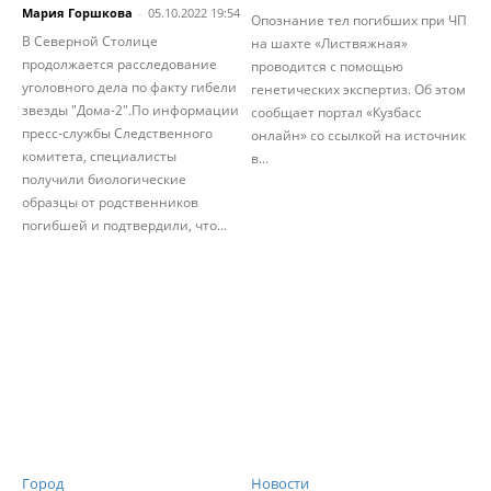
Мария Горшкова
-
05.10.2022 19:54
Опознание тел погибших при ЧП
В Северной Столице
на шахте «Листвяжная»
продолжается расследование
проводится с помощью
уголовного дела по факту гибели
генетических экспертиз. Об этом
звезды "Дома-2".По информации
сообщает портал «Кузбасс
пресс-службы Следственного
онлайн» со ссылкой на источник
комитета, специалисты
в...
получили биологические
образцы от родственников
погибшей и подтвердили, что...
Город
Новости