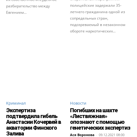
полицейские задержали 35-
разбирательство между
летнего гражданина одной из
Евгением...
сопредельных стран,
подозреваемый в незаконном
обороте наркотических...
Криминал
Новости
Экспертиза
Погибших на шахте
подтвердила гибель
«Листвяжная»
Анастасии Кочервей в
опознают с помощью
акватории Финского
генетических экспертиз
Залива
Ася Воронова
-
09.12.2021 08:00