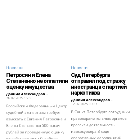
Новости
Новости
Петросян и Елена
Суд Петербурга
Степаненко не оплатили
отправил под стражу
оценку имущества
иностранца с партией
наркотиков
Даниил Александров
-
26.07.2025 15:35
Даниил Александров
-
12.07.2025 10:57
Российский Федеральный Центр
В Санкт-Петербурге сотрудники
судебной экспертизы требует
правоохранительных органов
взыскать с Евгения Петросяна и
пресекли деятельность
Елены Степаненко 500 тысяч
наркокурьера.В ходе
рублей за проведенную оценку
оперативных мероприятий
их собственности.Судебное