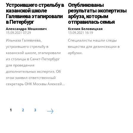
Устроившего стрельбу в
Опубликованы
казанской школе
результаты экспертизы
Галявиева этапировали
арбуза, которым
в Петербург
отправилась семья
Александра Мошкович
-
Ксения Беловицкая
-
15.09.2021 07:29
13.09.2021 16:19
Ильназа Галявиева,
Специалисты нашли следы
устроившего стрельбу в
вещества для дезинсекции в
казанской школе, этапировали
арбузах.
из столицы в Санкт-Петербург
для проведения
дополнительных экспертиз. Об
этом заявил ответственный
секретарь ОНК Москвы Алексей...
1
2
3