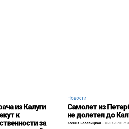
Новости
рача из Калуги
Самолет из Петер
екут к
не долетел до Кал
ственности за
Ксения Беловицкая
-
06.03.2020 02:3