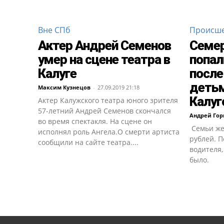
Вне СПб
Происше
Актер Андрей Семенов
Семер
умер на сцене театра в
попал
Калуге
после
детьм
Максим Кузнецов
-
27.09.2019 21:18
Калуг
Актер Калужского театра юного зрителя
57-летний Андрей Семенов скончался
Андрей Го
во время спектакля. На сцене он
Семьи же
исполнял роль Ангела.О смерти артиста
рублей. 
сообщили на сайте театра....
водителя,
было.