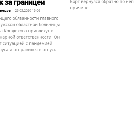
к за границей
Борт вернулся обратно по не
причине.
знецов
-
23.03.2020 15:06
щего обязанности главного
лужской областной больницы
а Кондюкова привлекут к
нарной ответственности. Он
г ситуацией с пандемией
уса и отправился в отпуск