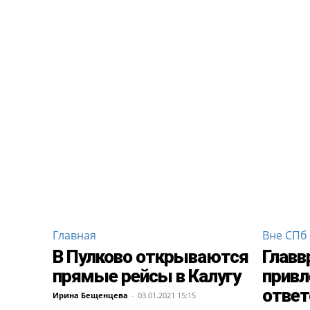
Главная
Вне СПб
В Пулково открываются
Главв
прямые рейсы в Калугу
привл
ответ
Ирина Бещенцева
-
03.01.2021 15:15