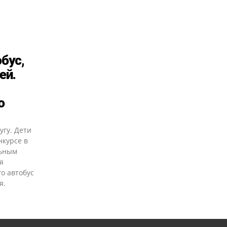
бус,
ей.
о
угу. Дети
нкурсе в
льным
я
го автобус
я.