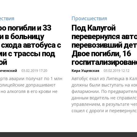
ствия
Происшествия
о погибли и 33
Под Калугой
и в больницу
перевернулся авто
 схода автобуса с
перевозивший дет
и с трассы под
Двое погибли, 16
ой
госпитализирован
риченcкий
-
03.02.2019 17:20
Кира Ущевская
-
03.02.2019 12:12
ртв аварии получат по 1 млн
Автобус ехал из Липецка в Кал
Полицейские допрашивают
должны были выступать на ко
 но алкоголя в его крови не
филармонии. По предварите
данным водитель не справилс
управлением, в результате че
сошел с дороги и перевернулс