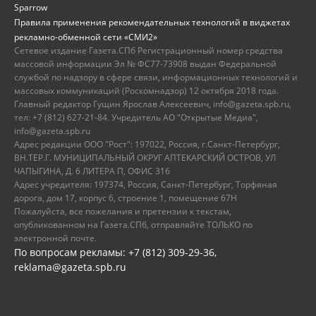
Sparrow
Правила применения рекомендательных технологий в виджетах
рекламно-обменной сети «СМИ2»
Сетевое издание Газета.СПб Регистрационный номер средства
массовой информации Эл № ФС77-73908 выдан Федеральной
службой по надзору в сфере связи, информационных технологий и
массовых коммуникаций (Роскомнадзор) 12 октября 2018 года.
Главный редактор Гущин Ярослав Алексеевич, info@gazeta.spb.ru,
тел: +7 (812) 627-21-84. Учредитель АО "Открытые Медиа",
info@gazeta.spb.ru
Адрес редакции ООО "Рост": 197022, Россия, г.Санкт-Петербург,
ВН.ТЕР.Г. МУНИЦИПАЛЬНЫЙ ОКРУГ АПТЕКАРСКИЙ ОСТРОВ, УЛ
ЧАПЫГИНА, Д. 6 ЛИТЕРА П, ОФИС 316
Адрес учредителя: 197374, Россия, Санкт-Петербург, Торфяная
дорога, дом 17, корпус 6, строение 1, помещение 67Н
Пожалуйста, все пожелания и претензии к текстам,
опубликованном на Газета.СПб, отправляйте ТОЛЬКО по
электронной почте.
По вопросам рекламы: +7 (812) 309-29-36,
reklama@gazeta.spb.ru