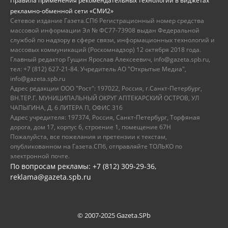
Правила применения рекомендательных технологий в виджетах
рекламно-обменной сети «СМИ2»
Сетевое издание Газета.СПб Регистрационный номер средства
массовой информации Эл № ФС77-73908 выдан Федеральной
службой по надзору в сфере связи, информационных технологий и
массовых коммуникаций (Роскомнадзор) 12 октября 2018 года.
Главный редактор Гущин Ярослав Алексеевич, info@gazeta.spb.ru,
тел: +7 (812) 627-21-84. Учредитель АО "Открытые Медиа",
info@gazeta.spb.ru
Адрес редакции ООО "Рост": 197022, Россия, г.Санкт-Петербург,
ВН.ТЕР.Г. МУНИЦИПАЛЬНЫЙ ОКРУГ АПТЕКАРСКИЙ ОСТРОВ, УЛ
ЧАПЫГИНА, Д. 6 ЛИТЕРА П, ОФИС 316
Адрес учредителя: 197374, Россия, Санкт-Петербург, Торфяная
дорога, дом 17, корпус 6, строение 1, помещение 67Н
Пожалуйста, все пожелания и претензии к текстам,
опубликованном на Газета.СПб, отправляйте ТОЛЬКО по
электронной почте.
По вопросам рекламы: +7 (812) 309-29-36,
reklama@gazeta.spb.ru
© 2007-2025 Gazeta.SPb