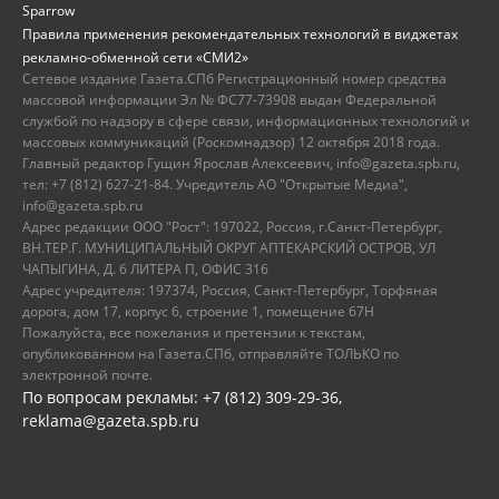
Sparrow
Правила применения рекомендательных технологий в виджетах
рекламно-обменной сети «СМИ2»
Сетевое издание Газета.СПб Регистрационный номер средства
массовой информации Эл № ФС77-73908 выдан Федеральной
службой по надзору в сфере связи, информационных технологий и
массовых коммуникаций (Роскомнадзор) 12 октября 2018 года.
Главный редактор Гущин Ярослав Алексеевич, info@gazeta.spb.ru,
тел: +7 (812) 627-21-84. Учредитель АО "Открытые Медиа",
info@gazeta.spb.ru
Адрес редакции ООО "Рост": 197022, Россия, г.Санкт-Петербург,
ВН.ТЕР.Г. МУНИЦИПАЛЬНЫЙ ОКРУГ АПТЕКАРСКИЙ ОСТРОВ, УЛ
ЧАПЫГИНА, Д. 6 ЛИТЕРА П, ОФИС 316
Адрес учредителя: 197374, Россия, Санкт-Петербург, Торфяная
дорога, дом 17, корпус 6, строение 1, помещение 67Н
Пожалуйста, все пожелания и претензии к текстам,
опубликованном на Газета.СПб, отправляйте ТОЛЬКО по
электронной почте.
По вопросам рекламы: +7 (812) 309-29-36,
reklama@gazeta.spb.ru