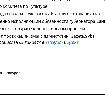
о комитета по культуре.
нда связана с «доносом» бывшего сотрудника из-за
менно исполняющий обязанности губернатора Санк
сил правоохранительные органы проверить
 провокации. (Максим Чистотин, Gazeta.SPb)
фициальных каналах в
Telegram
и
Дзене
i
а
сокуров