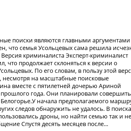
ешные поиски являются главными аргументами
рен, что семья Усольцевых сама решила исчезн
я. Версия криминалиста Эксперт-криминалист
ил, что продолжает склоняться к версии о
ольцевых. По его словам, в пользу этой вер
в, несмотря на масштабные поисковые
ина вместе с пятилетней дочерью Ариной
 прошлого года. Они планировали совершить
 Белогорье.У начала предполагаемого маршр
угих следов обнаружить не удалось. В поиск
пользовались дроны, но найти семью так и н
щение Спустя десять месяцев после...