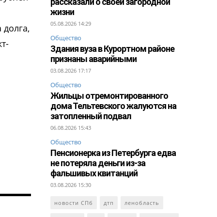
рассказали о своей загородной
жизни
05.08.2026 14:29
 долга,
Общество
т-
Здания вуза в Курортном районе
признаны аварийными
03.08.2026 17:17
Общество
Жильцы отремонтированного
дома Тельтевского жалуются на
затопленный подвал
06.08.2026 15:43
Общество
Пенсионерка из Петербурга едва
не потеряла деньги из-за
фальшивых квитанций
03.08.2026 15:30
новости СПб
дтп
ленобласть