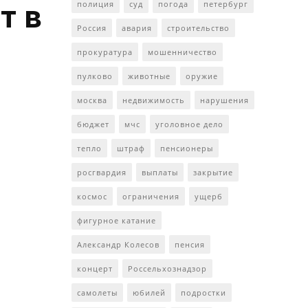
т в
полиция
суд
погода
петербург
Россия
авария
строительство
прокуратура
мошенничество
пулково
животные
оружие
москва
недвижимость
нарушения
бюджет
мчс
уголовное дело
тепло
штраф
пенсионеры
росгвардия
выплаты
закрытие
космос
ограничения
ущерб
фигурное катание
Александр Колесов
пенсия
концерт
Россельхознадзор
самолеты
юбилей
подростки