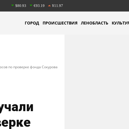
$80.93
€93.19
¥11.97
ГОРОД
ПРОИСШЕСТВИЯ
ЛЕНОБЛАСТЬ
КУЛЬТУ
осов по проверке фонда Сокурова
учали
верке