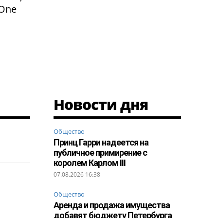
 One
Новости дня
Общество
Принц Гарри надеется на
публичное примирение с
королем Карлом III
07.08.2026 16:38
Общество
Аренда и продажа имущества
добавят бюджету Петербурга