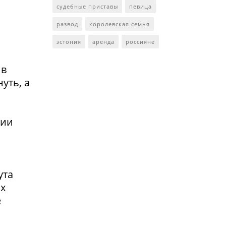
судебные приставы
певица
развод
королевская семья
эстония
аренда
россияне
 в
уть, а
сии
ута
ах
е