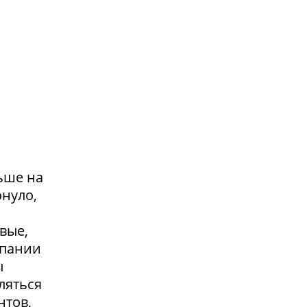
ьше на
онуло,
вые,
мпании
ы
ляться
нтов,