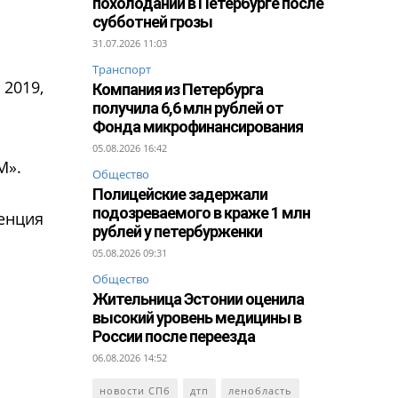
похолодании в Петербурге после
субботней грозы
31.07.2026 11:03
Транспорт
 2019,
Компания из Петербурга
получила 6,6 млн рублей от
Фонда микрофинансирования
05.08.2026 16:42
М».
Общество
Полицейские задержали
подозреваемого в краже 1 млн
ренция
рублей у петербурженки
05.08.2026 09:31
Общество
Жительница Эстонии оценила
высокий уровень медицины в
России после переезда
06.08.2026 14:52
новости СПб
дтп
ленобласть