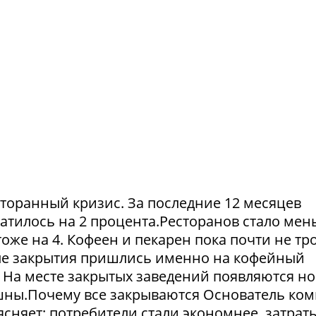
сторанный кризис. За последние 12 месяцев
атилось на 2 процента.Ресторанов стало мен
тоже на 4. Кофеен и пекарен пока почти не тр
ые закрытия пришлись именно на кофейный
. На месте закрытых заведений появляются но
пешны.Почему все закрываются Основатель ко
сняет: потребители стали экономнее, затрат