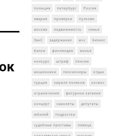
полиция
петербург
Россия
авария
проверка
пулково
москва
недвижимость
семья
ЗакС
задержание
мчс
бизнес
банки
финляндия
жильё
ток
конкурс
штраф
пенсии
мошенники
пенсионеры
отдых
турция
кирилл поляков
космос
ограничения
фигурное катание
концерт
самолеты
депутаты
юбилей
подростки
судебные приставы
певица
королевская семья
эстония