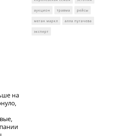
аукцион
травма
рейсы
меган маркл
алла пугачева
эксперт
ьше на
онуло,
вые,
мпании
ы