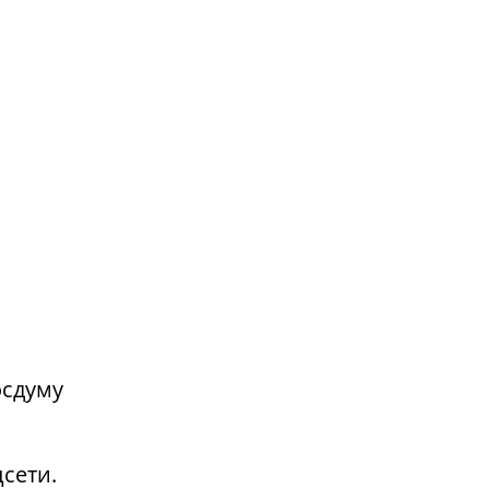
осдуму
сети.