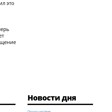
ил это
перь
ет
ащение
Новости дня
Происшествия