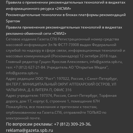
Правила о применении рекомендательных технологий в виджетах
информационного ресурса «24СМИ»
Рекомендательные технологии в блоках платформы рекомендаций
Sparrow
Правила применения рекомендательных технологий в виджетах
рекламно-обменной сети «СМИ2»
Сетевое издание Газета.СПб Регистрационный номер средства
массовой информации Эл № ФС77-73908 выдан Федеральной
службой по надзору в сфере связи, информационных технологий и
массовых коммуникаций (Роскомнадзор) 12 октября 2018 года.
Главный редактор Гущин Ярослав Алексеевич, info@gazeta.spb.ru,
тел: +7 (812) 627-21-84. Учредитель АО "Открытые Медиа",
info@gazeta.spb.ru
Адрес редакции ООО "Рост": 197022, Россия, г.Санкт-Петербург,
ВН.ТЕР.Г. МУНИЦИПАЛЬНЫЙ ОКРУГ АПТЕКАРСКИЙ ОСТРОВ, УЛ
ЧАПЫГИНА, Д. 6 ЛИТЕРА П, ОФИС 316
Адрес учредителя: 197374, Россия, Санкт-Петербург, Торфяная
дорога, дом 17, корпус 6, строение 1, помещение 67Н
Пожалуйста, все пожелания и претензии к текстам,
опубликованном на Газета.СПб, отправляйте ТОЛЬКО по
электронной почте.
По вопросам рекламы: +7 (812) 309-29-36,
reklama@gazeta.spb.ru