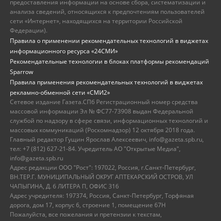
предоставления информации на основе сбора, систематизации и
анализа сведений, относящихся к предпочтениям пользователей
сети «Интернет», находящихся на территории Российской
Федерации).
Правила о применении рекомендательных технологий в виджетах
информационного ресурса «24СМИ»
Рекомендательные технологии в блоках платформы рекомендаций
Sparrow
Правила применения рекомендательных технологий в виджетах
рекламно-обменной сети «СМИ2»
Сетевое издание Газета.СПб Регистрационный номер средства
массовой информации Эл № ФС77-73908 выдан Федеральной
службой по надзору в сфере связи, информационных технологий и
массовых коммуникаций (Роскомнадзор) 12 октября 2018 года.
Главный редактор Гущин Ярослав Алексеевич, info@gazeta.spb.ru,
тел: +7 (812) 627-21-84. Учредитель АО "Открытые Медиа",
info@gazeta.spb.ru
Адрес редакции ООО "Рост": 197022, Россия, г.Санкт-Петербург,
ВН.ТЕР.Г. МУНИЦИПАЛЬНЫЙ ОКРУГ АПТЕКАРСКИЙ ОСТРОВ, УЛ
ЧАПЫГИНА, Д. 6 ЛИТЕРА П, ОФИС 316
Адрес учредителя: 197374, Россия, Санкт-Петербург, Торфяная
дорога, дом 17, корпус 6, строение 1, помещение 67Н
Пожалуйста, все пожелания и претензии к текстам,